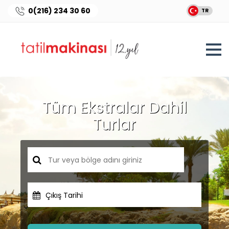
0(216) 234 30 60
TR
Tüm Ekstralar Dahil
Turlar
Çıkış Tarihi