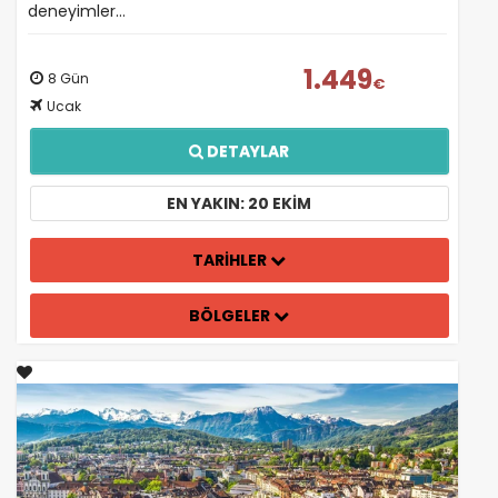
deneyimler…
1.449
8 Gün
€
Ucak
DETAYLAR
EN YAKIN: 20 EKIM
TARİHLER
BÖLGELER