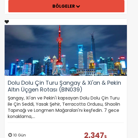
BÖLGELER
Dolu Dolu Çin Turu Şangay & Xi'an & Pekin
Altın Üçgen Rotası (BIN039)
Şangay, Xi'an ve Pekin'i kapsayan Dolu Dolu Çin Turu
ile Çin Seddi, Yasak Şehir, Terracotta Ordusu, Shaolin
Tapınağı ve Longmen Mağaraları'nı keşfedin. 7 gece
konaklama,…
2.347
10 Gün
$