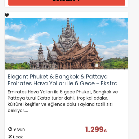
Elegant Phuket & Bangkok & Pattaya
Emirates Hava Yolları ile 6 Gece - Ekstra
Turlar Dahil (FLY124)
Emirates Hava Yolları ile 6 gece Phuket, Bangkok ve
Pattaya turu! Ekstra turlar dahil, tropikal adalar,
kültürel keşifler ve eğlence dolu Tayland tatili sizi
bekliyor.…
1.299
9 Gün
€
Ucak