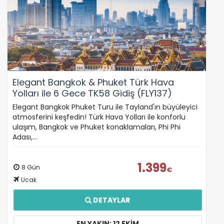
Elegant Bangkok & Phuket Türk Hava
Yolları ile 6 Gece TK58 Gidiş (FLY137)
Elegant Bangkok Phuket Turu ile Tayland'ın büyüleyici
atmosferini keşfedin! Türk Hava Yolları ile konforlu
ulaşım, Bangkok ve Phuket konaklamaları, Phi Phi
Adası,…
1.399
8 Gün
€
Ucak
DETAYLAR
EN YAKIN: 12 EKIM