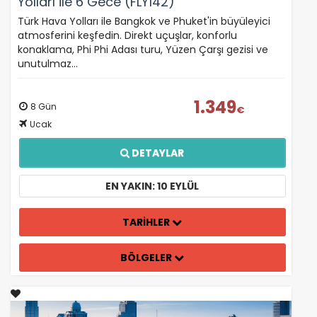
Yolları ile 6 Gece (FLY142)
Türk Hava Yolları ile Bangkok ve Phuket'in büyüleyici
atmosferini keşfedin. Direkt uçuşlar, konforlu
konaklama, Phi Phi Adası turu, Yüzen Çarşı gezisi ve
unutulmaz…
1.349
8 Gün
€
Ucak
DETAYLAR
EN YAKIN: 10 EYLÜL
TARİHLER
BÖLGELER