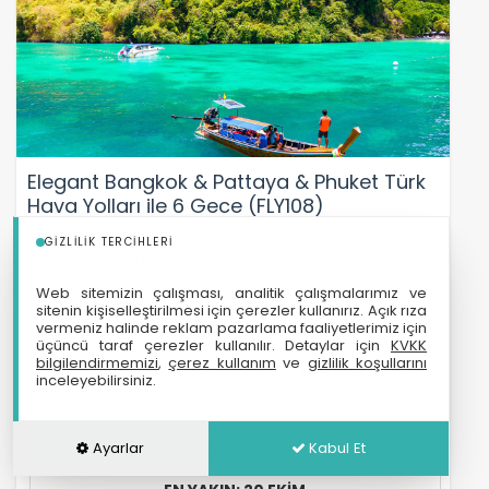
Elegant Bangkok & Pattaya & Phuket Türk
Hava Yolları ile 6 Gece (FLY108)
Türk Hava Yolları ile Bangkok, Pattaya ve Phuket'in
GIZLILIK TERCIHLERI
eşsiz güzelliklerini keşfedin. Direkt uçuş, konforlu
konaklama ve seçili ekstra turlar dahil 6 gecelik
Web sitemizin çalışması, analitik çalışmalarımız ve
Tayland…
sitenin kişiselleştirilmesi için çerezler kullanırız. Açık rıza
vermeniz halinde reklam pazarlama faaliyetlerimiz için
üçüncü taraf çerezler kullanılır. Detaylar için
KVKK
1.449
bilgilendirmemizi
,
çerez kullanım
ve
gizlilik koşullarını
8 Gün
€
inceleyebilirsiniz.
Ucak
DETAYLAR
Ayarlar
Kabul Et