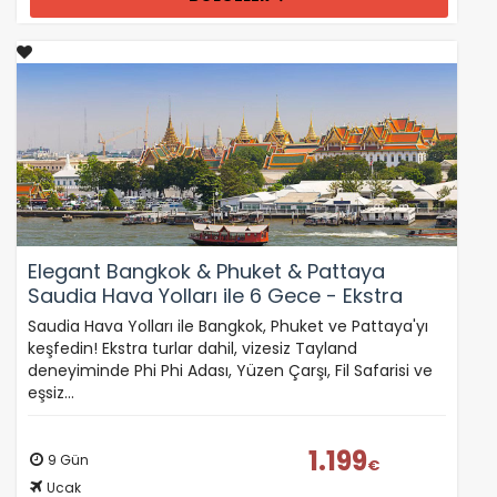
Elegant Bangkok & Phuket & Pattaya
Saudia Hava Yolları ile 6 Gece - Ekstra
Turlar Dahil (FLY144)
Saudia Hava Yolları ile Bangkok, Phuket ve Pattaya'yı
keşfedin! Ekstra turlar dahil, vizesiz Tayland
deneyiminde Phi Phi Adası, Yüzen Çarşı, Fil Safarisi ve
eşsiz…
1.199
9 Gün
€
Ucak