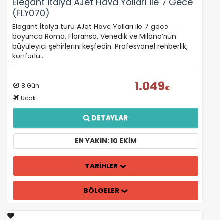
Elegant İtalya AJet Hava Yolları ile 7 Gece
Ziyaretçilerin siteyi nasıl kullandığını anonim olarak
(FLY070)
ölçeriz. Hangi sayfaların popüler olduğunu ve
kullanıcıların nerede zorluk yaşadığını anlamamıza
Elegant İtalya turu AJet Hava Yolları ile 7 gece
yardımcı olur.
boyunca Roma, Floransa, Venedik ve Milano’nun
büyüleyici şehirlerini keşfedin. Profesyonel rehberlik,
konforlu…
1.049
Pazarlama Çerezleri
8 Gün
€
Ucak
Size ve ilgi alanlarınıza uygun reklamlar göstermek
için kullanılır. Kapatırsanız reklamları görmeye devam
edersiniz, ancak daha az alakalı olabilirler.
DETAYLAR
EN YAKIN: 10 EKIM
TARİHLER
Tercihleri Kaydet
BÖLGELER