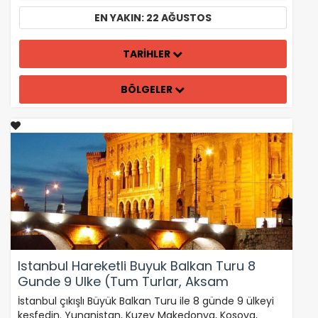
EN YAKIN: 22 AĞUSTOS
TARİHLER
BÖLGELER
Istanbul Hareketli Buyuk Balkan Turu 8
Gunde 9 Ulke (Tum Turlar, Aksam
Yemekleri ve Balkan Geceleri Dahil)
İstanbul çıkışlı Büyük Balkan Turu ile 8 günde 9 ülkeyi
keşfedin. Yunanistan, Kuzey Makedonya, Kosova,