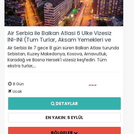
Air Serbia ile Balkan Atlasi 6 Ulke Vizesiz
INI-INI (Tum Turlar, Aksam Yemekleri ve
Balkan Gecesi Dahil) - 26209
Air Serbia ile 7 gece 8 gün süren Balkan Atlası turunda
Sırbistan, Kuzey Makedonya, Kosova, Arnavutluk,
Karadağ ve Bosna Hersek'i vizesiz keşfedin. Tüm
ekstra turlar,…
8 Gün
---
Ucak
DETAYLAR
EN YAKIN: 5 EYLÜL
BÖLGELER