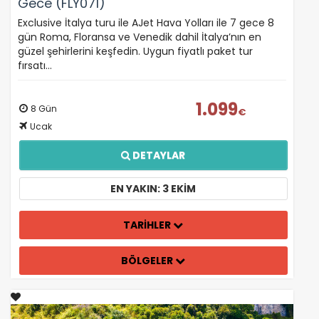
Gece (FLY071)
Exclusive İtalya turu ile AJet Hava Yolları ile 7 gece 8
gün Roma, Floransa ve Venedik dahil İtalya’nın en
güzel şehirlerini keşfedin. Uygun fiyatlı paket tur
fırsatı…
1.099
8 Gün
€
Ucak
DETAYLAR
EN YAKIN: 3 EKIM
TARİHLER
BÖLGELER