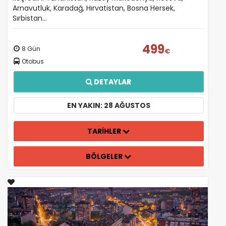
Arnavutluk, Karadağ, Hırvatistan, Bosna Hersek,
Sırbistan…
499
8 Gün
€
Otobus
DETAYLAR
EN YAKIN: 28 AĞUSTOS
TARİHLER
BÖLGELER