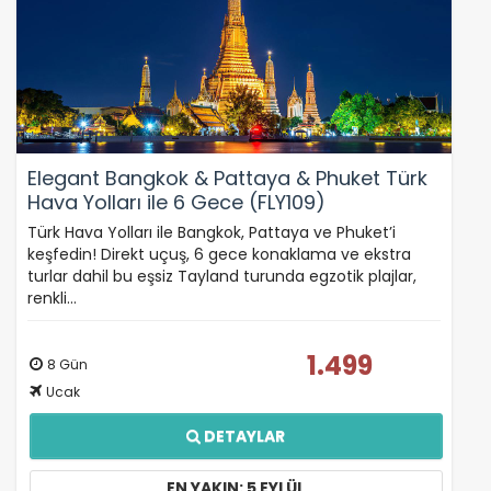
Elegant Bangkok & Pattaya & Phuket Türk
Hava Yolları ile 6 Gece (FLY109)
Türk Hava Yolları ile Bangkok, Pattaya ve Phuket’i
keşfedin! Direkt uçuş, 6 gece konaklama ve ekstra
turlar dahil bu eşsiz Tayland turunda egzotik plajlar,
renkli…
1.499
8 Gün
Ucak
DETAYLAR
EN YAKIN: 5 EYLÜL