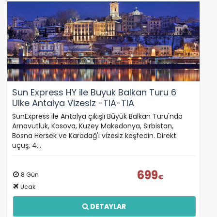
Sun Express HY ile Buyuk Balkan Turu 6
Ulke Antalya Vizesiz -TIA-TIA
SunExpress ile Antalya çıkışlı Büyük Balkan Turu'nda
Arnavutluk, Kosova, Kuzey Makedonya, Sırbistan,
Bosna Hersek ve Karadağ'ı vizesiz keşfedin. Direkt
uçuş, 4…
699
8 Gün
€
Ucak
DETAYLAR