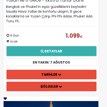
Yolları ile 6 Gece - Ekstra Turlar Dahil
(FLY113)
Bangkok ve Phuket’in eşsiz güzelliklerini keşfedin!
Saudia Hava Yolları ile konforlu ulaşım, 6 gece
konaklama ve Yüzen Çarşı, Phi Phi Adası, Phuket Ada
Turu, Fil…
1.099
9 Gün
€
Ucak
DETAYLAR
EN YAKIN: 7 AĞUSTOS
TARİHLER
BÖLGELER