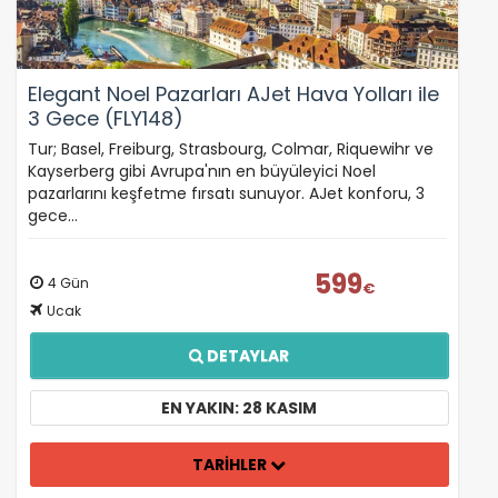
Elegant Noel Pazarları AJet Hava Yolları ile
3 Gece (FLY148)
Tur; Basel, Freiburg, Strasbourg, Colmar, Riquewihr ve
Kayserberg gibi Avrupa'nın en büyüleyici Noel
pazarlarını keşfetme fırsatı sunuyor. AJet konforu, 3
gece…
599
4 Gün
€
Ucak
DETAYLAR
EN YAKIN: 28 KASIM
TARİHLER