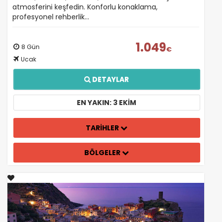
atmosferini keşfedin. Konforlu konaklama,
profesyonel rehberlik…
1.049
8 Gün
€
Ucak
DETAYLAR
EN YAKIN: 3 EKIM
TARİHLER
BÖLGELER