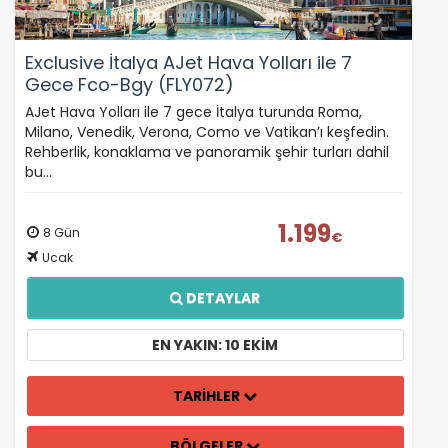
Exclusive İtalya AJet Hava Yolları ile 7
Gece Fco-Bgy (FLY072)
AJet Hava Yolları ile 7 gece İtalya turunda Roma,
Milano, Venedik, Verona, Como ve Vatikan’ı keşfedin.
Rehberlik, konaklama ve panoramik şehir turları dahil
bu…
1.199
8 Gün
€
Ucak
DETAYLAR
EN YAKIN: 10 EKIM
TARİHLER
BÖLGELER