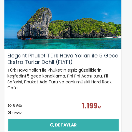
Elegant Phuket Türk Hava Yolları ile 5 Gece
Ekstra Turlar Dahil (FLY111)
Türk Hava Yolları ile Phuket’in eşsiz güzelliklerini
keşfedin! 5 gece konaklama, Phi Phi Adası turu, Fil
Safarisi, Phuket Ada Turu ve canlı müzikli Hard Rock
Cafe…
1.199
8 Gün
€
Ucak
DETAYLAR