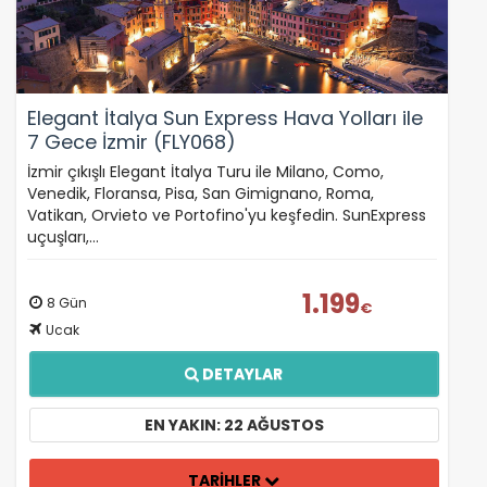
Elegant İtalya Sun Express Hava Yolları ile
7 Gece İzmir (FLY068)
İzmir çıkışlı Elegant İtalya Turu ile Milano, Como,
Venedik, Floransa, Pisa, San Gimignano, Roma,
Vatikan, Orvieto ve Portofino'yu keşfedin. SunExpress
uçuşları,…
1.199
8 Gün
€
Ucak
DETAYLAR
EN YAKIN: 22 AĞUSTOS
TARİHLER