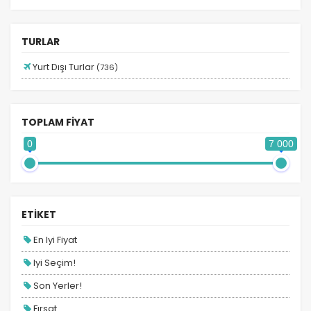
Adana Hareketli Mısır Turları
Adana Hareketli Turlar
TURLAR
Afrika Turları
Yurt Dışı Turlar
(736)
Almanya Turları
Ankara Hareketli Ara Tatil Turları
TOPLAM FİYAT
Ankara Hareketli Balkan Turları
0
7 000
Ankara Hareketli Benelüx Turları
Ankara Hareketli Dubai Turları
Ankara Hareketli İspanya Turları
ETİKET
Ankara Hareketli İtalya Turları
En Iyi Fiyat
Ankara Hareketli Mısır Turları
Iyi Seçim!
Ankara Hareketli Turlar
Son Yerler!
Antalya Hareketli Balkan Turları
Fırsat