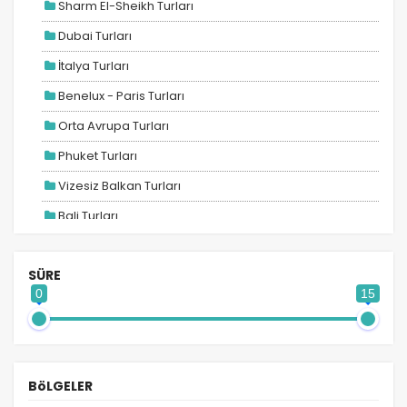
Sharm El-Sheikh Turları
Dubai Turları
Pazarlama Çerezleri
İtalya Turları
Size ve ilgi alanlarınıza uygun reklamlar göstermek
Benelux - Paris Turları
için kullanılır. Kapatırsanız reklamları görmeye devam
edersiniz, ancak daha az alakalı olabilirler.
Orta Avrupa Turları
Phuket Turları
Vizesiz Balkan Turları
Bali Turları
Tercihleri Kaydet
Maldivler Turları
SÜRE
Ara Tatil Turları
0
15
2026 Turları
Adana Hareketli Balkan Turları
Adana Hareketli Bayram Turları
BöLGELER
Adana Hareketli Benelüx Turları