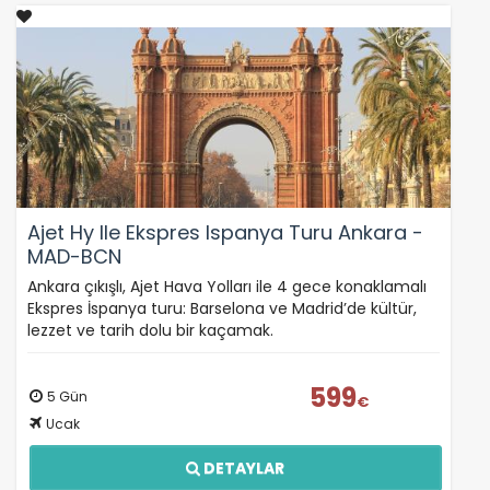
Ajet Hy Ile Ekspres Ispanya Turu Ankara -
MAD-BCN
Ankara çıkışlı, Ajet Hava Yolları ile 4 gece konaklamalı
Ekspres İspanya turu: Barselona ve Madrid’de kültür,
lezzet ve tarih dolu bir kaçamak.
599
5 Gün
€
Ucak
ÇEREZ KULLANIM AYARLARINIZ
DETAYLAR
Çerez tercihlerinizi