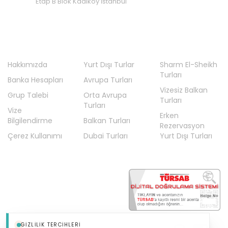
Etap B Blok Kadıköy İstanbul
En Çok Tercih Edilenler
Erken Rezervasyon Yurt Dışı Turları
Fas Turları
Fransa Turları
Hakkımızda
Yurt Dışı Turlar
Sharm El-Sheikh
Turları
Gaziantep Hareketli Turlar
Banka Hesapları
Avrupa Turları
Vizesiz Balkan
Hollanda Turları
Grup Talebi
Orta Avrupa
Turları
Turları
İngiltere Turları
Vize
Erken
Bilgilendirme
Balkan Turları
İskandinavya Turları
Rezervasyon
Çerez Kullanımı
Dubai Turları
Yurt Dışı Turları
İspanya Turları
İstanbul Hareketli Ara Tatil Turları
İstanbul Hareketli Balkan Turları
İstanbul Hareketli Dubai Turları
İstanbul Hareketli Fransa Turları
GIZLILIK TERCIHLERI
İstanbul Hareketli İspanya Turları