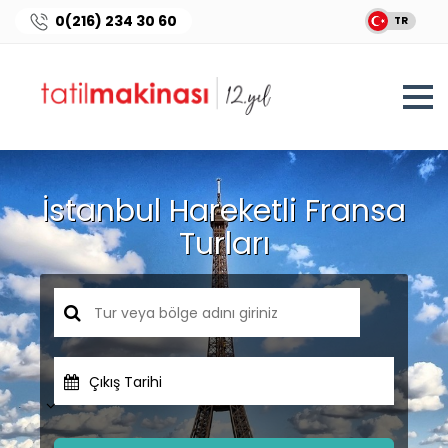
0(216) 234 30 60
TR
İstanbul Hareketli Fransa
Turları
Çıkış Tarihi