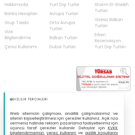
Fransa Turları
Hakkımızda
Yurt Dışı Turlar
Sharm El-Sheikh
Turları
Gaziantep Hareketli Turlar
Banka Hesapları
Avrupa Turları
Vizesiz Balkan
Hollanda Turları
Grup Talebi
Orta Avrupa
Turları
Turları
İngiltere Turları
Vize
Erken
Bilgilendirme
Balkan Turları
İskandinavya Turları
Rezervasyon
Çerez Kullanımı
Dubai Turları
Yurt Dışı Turları
İspanya Turları
İstanbul Hareketli Ara Tatil Turları
İstanbul Hareketli Balkan Turları
İstanbul Hareketli Dubai Turları
İstanbul Hareketli Fransa Turları
GIZLILIK TERCIHLERI
İstanbul Hareketli İspanya Turları
İstanbul Hareketli İtalya Turları
Web sitemizin çalışması, analitik çalışmalarımız ve
sitenin kişiselleştirilmesi için çerezler kullanırız. Açık rıza
İstanbul Hareketli Mısır Turları
vermeniz halinde reklam pazarlama faaliyetlerimiz için
üçüncü taraf çerezler kullanılır. Detaylar için
KVKK
İstanbul Hareketli Turlar
bilgilendirmemizi
,
çerez kullanım
ve
gizlilik koşullarını
Tm Tatil Makinası Turizm Seyahat Acentası Türsab: A-12197