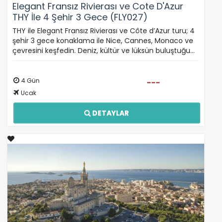
Daha fazla bilgi için
KVKK bilgilendirmemizi
,
çerez
Elegant Fransız Rivierası ve Cote D'Azur
kullanım
ve
gizlilik koşullarını
inceleyebilirsiniz.
THY İle 4 Şehir 3 Gece (FLY027)
THY ile Elegant Fransız Rivierası ve Côte d’Azur turu; 4
şehir 3 gece konaklama ile Nice, Cannes, Monaco ve
Zorunlu Çerezler
HER ZAMAN AKTIF
çevresini keşfedin. Deniz, kültür ve lüksün buluştuğu…
Oturum yönetimi, güvenlik ve temel site işlevleri için
gereklidir. Bu çerezler olmadan site düzgün çalışmaz
ve devre dışı bırakılamaz.
4 Gün
---
Ucak
DETAYLAR
İstatistik Çerezleri
Ziyaretçilerin siteyi nasıl kullandığını anonim olarak
ölçeriz. Hangi sayfaların popüler olduğunu ve
kullanıcıların nerede zorluk yaşadığını anlamamıza
yardımcı olur.