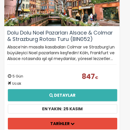
Dolu Dolu Noel Pazarları Alsace & Colmar
& Strazburg Rotası Turu (BIN052)
Alsace’nin masalsı kasabaları Colmar ve Strazburg’un
büyüleyici Noel pazarlarını keşfedin! Köln, Frankfurt ve
Alsace rotasında ışıl ışıl meydanlar, yöresel lezzetler…
847
5 Gün
€
Ucak
DETAYLAR
EN YAKIN: 25 KASIM
TARİHLER