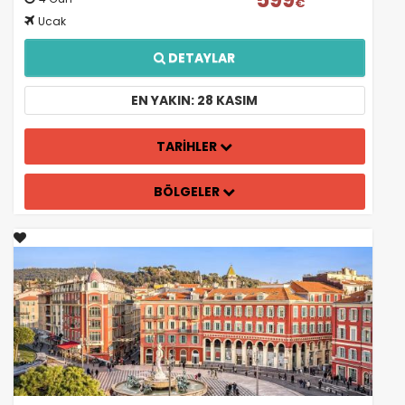
€
Ucak
DETAYLAR
EN YAKIN: 28 KASIM
TARİHLER
BÖLGELER
ÇEREZ KULLANIM AYARLARINIZ
Çerez tercihlerinizi
belirleyin
.