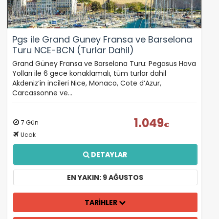
Pgs ile Grand Guney Fransa ve Barselona
Turu NCE-BCN (Turlar Dahil)
Grand Güney Fransa ve Barselona Turu: Pegasus Hava
Yolları ile 6 gece konaklamalı, tüm turlar dahil
Akdeniz’in incileri Nice, Monaco, Cote d’Azur,
Carcassonne ve…
1.049
7 Gün
€
Ucak
DETAYLAR
EN YAKIN: 9 AĞUSTOS
TARİHLER