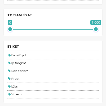
Almanya Turları
Ankara Hareketli Ara Tatil Turları
TOPLAM FİYAT
Ankara Hareketli Balkan Turları
0
7 000
Ankara Hareketli Benelüx Turları
Ankara Hareketli Dubai Turları
Ankara Hareketli İspanya Turları
ETİKET
Ankara Hareketli İtalya Turları
En Iyi Fiyat
Ankara Hareketli Mısır Turları
Iyi Seçim!
Ankara Hareketli Turlar
Son Yerler!
Antalya Hareketli Balkan Turları
Fırsat
Antalya Hareketli Bayram Turları
Lüks
Antalya Hareketli Dubai Turları
Vizesiz
Antalya Hareketli Turlar
Kesin Çıkışlı
Asya Turları