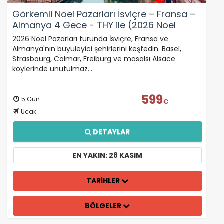
Görkemli Noel Pazarları İsviçre – Fransa –
Almanya 4 Gece - THY ile (2026 Noel
Pazarları)
2026 Noel Pazarları turunda İsviçre, Fransa ve
Almanya'nın büyüleyici şehirlerini keşfedin. Basel,
Strasbourg, Colmar, Freiburg ve masalsı Alsace
köylerinde unutulmaz…
599
5 Gün
€
Ucak
DETAYLAR
EN YAKIN: 28 KASIM
TARİHLER
BÖLGELER