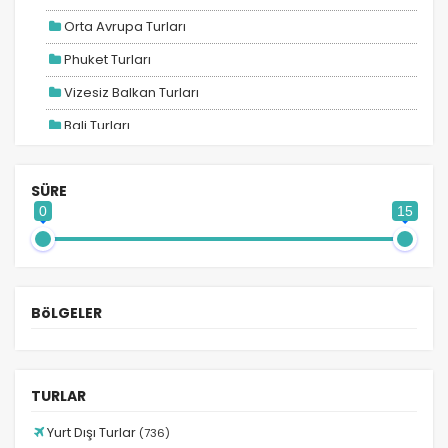
Orta Avrupa Turları
Phuket Turları
Vizesiz Balkan Turları
Bali Turları
Maldivler Turları
SÜRE
Ara Tatil Turları
0
15
2026 Turları
Adana Hareketli Balkan Turları
Adana Hareketli Bayram Turları
BöLGELER
Adana Hareketli Benelüx Turları
Adana Hareketli Mısır Turları
Adana Hareketli Turlar
TURLAR
Afrika Turları
Yurt Dışı Turlar
(736)