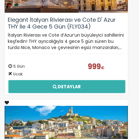
Elegant İtalyan Rivierası ve Cote D' Azur
THY İle 4 Gece 5 Gün (FLY034)
İtalyan Rivierası ve Cote d’Azur’un büyüleyici sahillerini
keşfedin! THY ayrıcalığıyla 4 gece 5 gün süren bu
turda Nice, Monaco ve çevresinin eşsiz manzaraları,…
999
5 Gün
€
Ucak
DETAYLAR