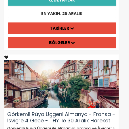
DETAYLAR
EN YAKIN: 29 ARALIK
TARİHLER
BÖLGELER
Görkemli Rüya Üçgeni Almanya - Fransa -
İsviçre 4 Gece - THY ile 30 Aralık Hareket
(2026 Yılbaşı Özel)
Görkemli Rüya Üçgeni ile Almanya, Fransa ve İsviçre’yi