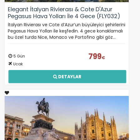
Pazarlama Çerezleri
Elegant İtalyan Rivierası & Cote D'Azur
Size ve ilgi alanlarınıza uygun reklamlar göstermek
Pegasus Hava Yolları İle 4 Gece (FLY032)
için kullanılır. Kapatırsanız reklamları görmeye devam
edersiniz, ancak daha az alakalı olabilirler.
İtalyan Rivierası ve Cote d’Azur’un büyüleyici şehirlerini
Pegasus Hava Yolları ile keşfedin. 4 gece konaklamalı
bu özel turda Nice, Monaco ve Portofino gibi göz…
799
5 Gün
€
Tercihleri Kaydet
Ucak
DETAYLAR