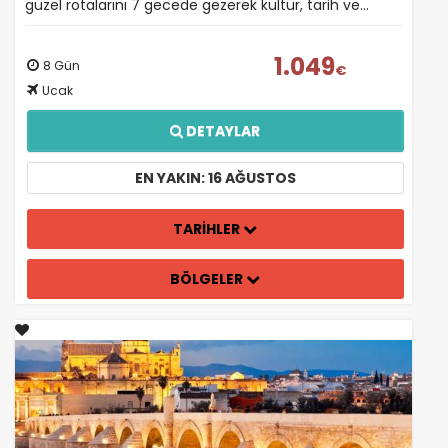
güzel rotalarını 7 gecede gezerek kültür, tarih ve…
1.049
8 Gün
€
Ucak
DETAYLAR
EN YAKIN: 16 AĞUSTOS
TARİHLER
BÖLGELER