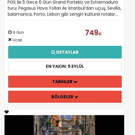
PGS ile 5 Gece 6 Gün Grand Portekiz ve Extremadura
yardımcı olur.
turu; Pegasus Hava Yolları ile İstanbul’dan uçuş, Sevilla,
Salamanca, Porto, Lisbon gibi zengin kültürel rotalar…
749
6 Gün
€
Pazarlama Çerezleri
Ucak
Size ve ilgi alanlarınıza uygun reklamlar göstermek
için kullanılır. Kapatırsanız reklamları görmeye devam
DETAYLAR
edersiniz, ancak daha az alakalı olabilirler.
EN YAKIN: 5 EYLÜL
TARİHLER
Tercihleri Kaydet
BÖLGELER