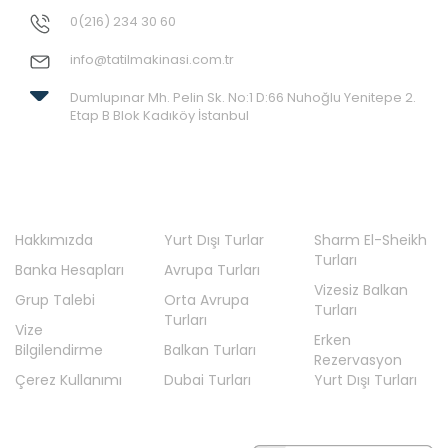
0(216) 234 30 60
Bursa Hareketli Turlar
info@tatilmakinasi.com.tr
Deniz Turları
Diyarbakır Hareketli Turlar
Dumlupınar Mh. Pelin Sk. No:1 D:66 Nuhoğlu Yenitepe 2.
Etap B Blok Kadıköy İstanbul
En Çok Tercih Edilenler
Erken Rezervasyon Yurt Dışı Turları
Fas Turları
Fransa Turları
Hakkımızda
Yurt Dışı Turlar
Sharm El-Sheikh
Turları
Gaziantep Hareketli Turlar
Banka Hesapları
Avrupa Turları
Vizesiz Balkan
Hollanda Turları
Grup Talebi
Orta Avrupa
Turları
Turları
İngiltere Turları
Vize
Erken
Bilgilendirme
Balkan Turları
İskandinavya Turları
Rezervasyon
Çerez Kullanımı
Dubai Turları
Yurt Dışı Turları
İspanya Turları
İstanbul Hareketli Ara Tatil Turları