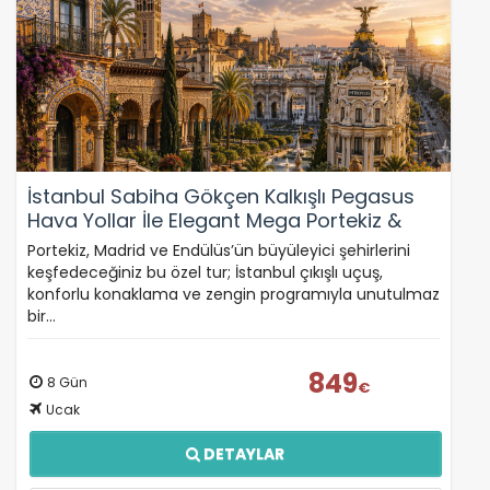
İstanbul Sabiha Gökçen Kalkışlı Pegasus
Hava Yollar İle Elegant Mega Portekiz &
Madrid & Endülüs 2 Ülke 10 Şehir (FLY039)
Portekiz, Madrid ve Endülüs’ün büyüleyici şehirlerini
keşfedeceğiniz bu özel tur; İstanbul çıkışlı uçuş,
konforlu konaklama ve zengin programıyla unutulmaz
bir…
849
8 Gün
€
Ucak
DETAYLAR