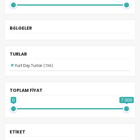
2026 Turları
Adana Hareketli Balkan Turları
Adana Hareketli Bayram Turları
BöLGELER
Adana Hareketli Benelüx Turları
Adana Hareketli Mısır Turları
Adana Hareketli Turlar
TURLAR
Afrika Turları
Yurt Dışı Turlar
(736)
Almanya Turları
Ankara Hareketli Ara Tatil Turları
TOPLAM FİYAT
Ankara Hareketli Balkan Turları
0
7 000
Ankara Hareketli Benelüx Turları
Ankara Hareketli Dubai Turları
Ankara Hareketli İspanya Turları
ETİKET
Ankara Hareketli İtalya Turları