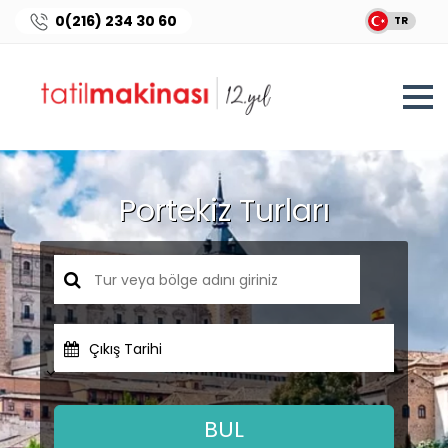
0(216) 234 30 60
TR
Portekiz Turları
Çıkış Tarihi
BUL