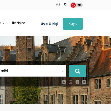
TR
rı
İletişim
Kayıt
Üye Girişi
ı
Tarihi