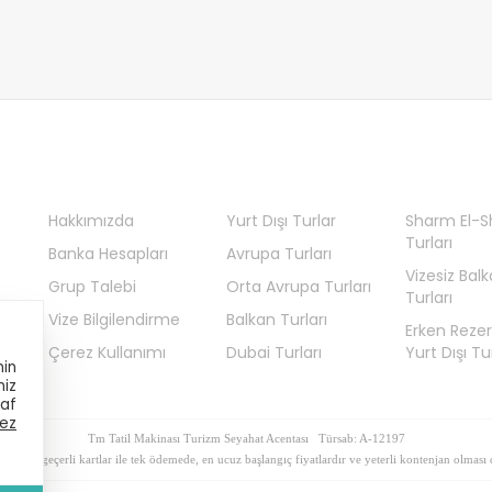
Hakkımızda
Yurt Dışı Turlar
Sharm El-S
Turları
Banka Hesapları
Avrupa Turları
Vizesiz Bal
Grup Talebi
Orta Avrupa Turları
Turları
Vize Bilgilendirme
Balkan Turları
Erken Reze
Çerez Kullanımı
Dubai Turları
Yurt Dışı Tur
nin
niz
raf
ez
Tm Tatil Makinası Turizm Seyahat Acentası Türsab: A-12197
iyatlar, geçerli kartlar ile tek ödemede, en ucuz başlangıç fiyatlardır ve yeterli kontenjan olmas