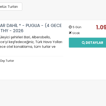
lüx Turları
AR DAHİL * - PUGLIA - (4 GECE
1.0
5 Gün
 THY - 2026
Ucak
leyici şehirleri Bari, Alberobello,
e’yi keşfedeceğiniz, Türk Hava Yolları
DETAYLAR
gece otel konaklama, tüm turlar ve
 Dışı Turlar
ÇEREZ KULLANIM AYARLARINIZ
erez tercihlerinizi
belirleyin
.