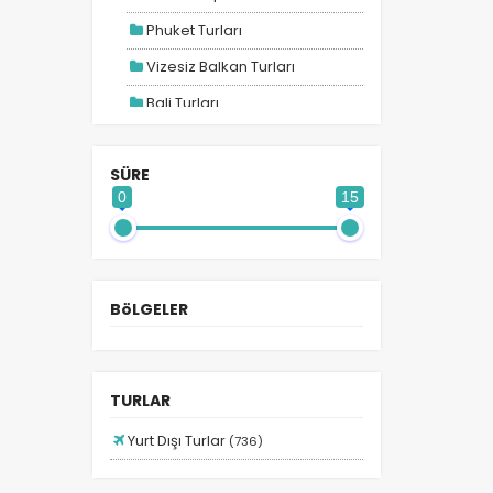
Phuket Turları
la
Vizesiz Balkan Turları
Bali Turları
Maldivler Turları
SÜRE
Ara Tatil Turları
0
15
2026 Turları
Adana Hareketli Balkan
Turları
Adana Hareketli Bayram
BöLGELER
Turları
Adana Hareketli Benelüx
Turları
TURLAR
Adana Hareketli Mısır Turları
Yurt Dışı Turlar
(736)
Adana Hareketli Turlar
Afrika Turları