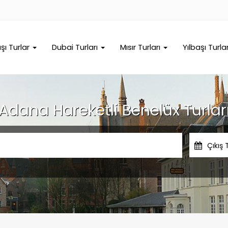
ışı Turlar
Dubai Turları
Mısır Turları
Yılbaşı Turla
Adana Hareketli Benelüx Turlar
Çıkış 