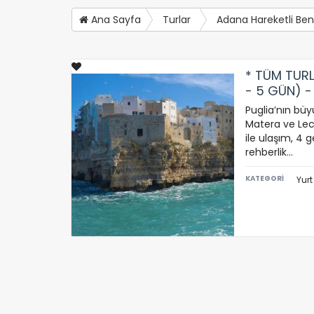
Ana Sayfa
Turlar
Adana Hareketli Bene
* TÜM TURL
- 5 GÜN) -
Puglia’nın büyü
Matera ve Lecc
ile ulaşım, 4 
rehberlik…
KATEGORİ
Yurt
Ç