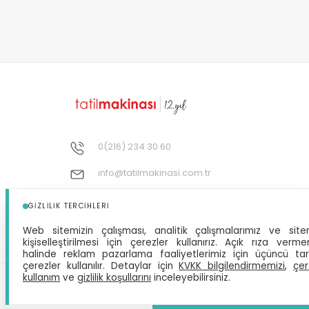
0(216) 234 30 60
info@tatilmakinasi.com.tr
Dumlupınar Mh. Pelin Sk. No:1 D:66 Nuhoğlu
GIZLILIK TERCIHLERI
Yenitepe 2. Etap B Blok Kadıköy İstanbul
Web sitemizin çalışması, analitik çalışmalarımız ve site
kişiselleştirilmesi için çerezler kullanırız. Açık rıza verme
halinde reklam pazarlama faaliyetlerimiz için üçüncü ta
çerezler kullanılır. Detaylar için
KVKK bilgilendirmemizi
,
çer
kullanım
ve
gizlilik koşullarını
inceleyebilirsiniz.
Sitemizde anılan tüm f