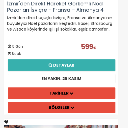
İzmir'den Direkt Hareket Görkemli Noel
Pazarları İsviçre – Fransa – Almanya 4
Gece - SunExpress ile 28 Kasım Hareket
İzmir’den direkt uçuşla İsviçre, Fransa ve Almanya’nın
(Noel Pazarları Özel)
büyüleyici Noel pazarlarını keşfedin. Basel, Strasbourg
ve Alsace köylerinde ışıl ışıl sokaklar, eşsiz atmosfer…
599
5 Gün
€
Ucak
DETAYLAR
EN YAKIN: 28 KASIM
TARİHLER
BÖLGELER