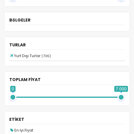
Adana Hareketli Balkan Turları
Adana Hareketli Bayram Turları
BöLGELER
Adana Hareketli Benelüx Turları
Adana Hareketli Mısır Turları
Adana Hareketli Turlar
TURLAR
Afrika Turları
Yurt Dışı Turlar
(736)
Almanya Turları
Ankara Hareketli Ara Tatil Turları
TOPLAM FİYAT
Ankara Hareketli Balkan Turları
0
7 000
Ankara Hareketli Benelüx Turları
Ankara Hareketli Dubai Turları
Ankara Hareketli İspanya Turları
ETİKET
Ankara Hareketli İtalya Turları
En Iyi Fiyat
Ankara Hareketli Mısır Turları