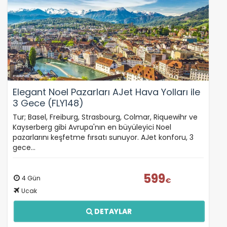
Elegant Noel Pazarları AJet Hava Yolları ile
3 Gece (FLY148)
Tur; Basel, Freiburg, Strasbourg, Colmar, Riquewihr ve
Kayserberg gibi Avrupa'nın en büyüleyici Noel
pazarlarını keşfetme fırsatı sunuyor. AJet konforu, 3
gece…
599
4 Gün
€
Ucak
DETAYLAR