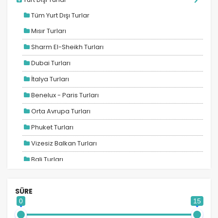
Tüm Yurt Dışı Turlar
Mısır Turları
Sharm El-Sheikh Turları
Dubai Turları
İtalya Turları
Benelux - Paris Turları
Orta Avrupa Turları
Phuket Turları
Vizesiz Balkan Turları
Bali Turları
Maldivler Turları
SÜRE
Ara Tatil Turları
0
15
2026 Turları