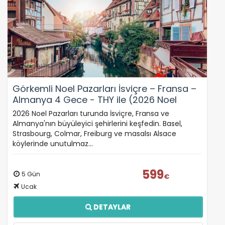
Görkemli Noel Pazarları İsviçre – Fransa –
Almanya 4 Gece - THY ile (2026 Noel
Pazarları)
2026 Noel Pazarları turunda İsviçre, Fransa ve
Almanya'nın büyüleyici şehirlerini keşfedin. Basel,
Strasbourg, Colmar, Freiburg ve masalsı Alsace
köylerinde unutulmaz…
599
5 Gün
€
Ucak
DETAYLAR