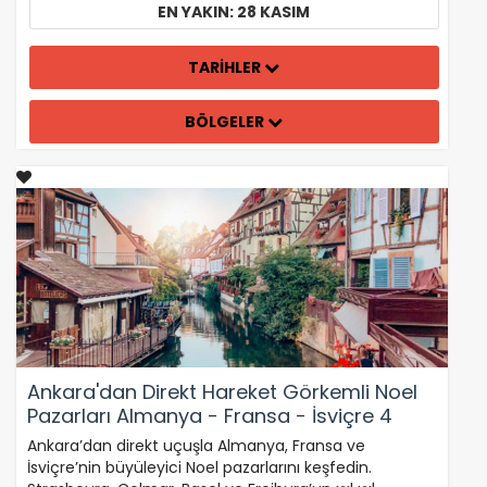
EN YAKIN: 28 KASIM
TARİHLER
BÖLGELER
Ankara'dan Direkt Hareket Görkemli Noel
Pazarları Almanya - Fransa - İsviçre 4
Gece - SunExpress ile 30 Kasım Hareket
Ankara’dan direkt uçuşla Almanya, Fransa ve
(Noel Pazarları Özel)
İsviçre’nin büyüleyici Noel pazarlarını keşfedin.