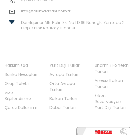
Bursa Hareketli Turlar
info@tatilmakinasi.com.tr
Deniz Turları
Diyarbakır Hareketli Turlar
Dumlupınar Mh. Pelin Sk. No:1 D:66 Nuhoğlu Yenitepe 2.
Etap B Blok Kadıköy İstanbul
En Çok Tercih Edilenler
Erken Rezervasyon Yurt Dışı Turları
Fas Turları
Fransa Turları
Hakkımızda
Yurt Dışı Turlar
Sharm El-Sheikh
Turları
Gaziantep Hareketli Turlar
Banka Hesapları
Avrupa Turları
Vizesiz Balkan
Hollanda Turları
Grup Talebi
Orta Avrupa
Turları
Turları
İngiltere Turları
Vize
Erken
Bilgilendirme
Balkan Turları
İskandinavya Turları
Rezervasyon
Çerez Kullanımı
Dubai Turları
Yurt Dışı Turları
İspanya Turları
İstanbul Hareketli Ara Tatil Turları
İstanbul Hareketli Balkan Turları