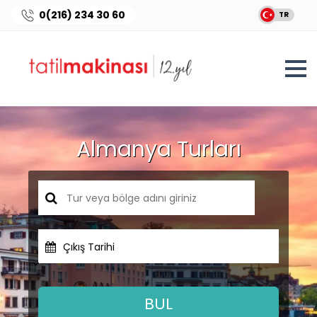
0(216) 234 30 60
TR
Almanya Turları
Çıkış Tarihi
BUL