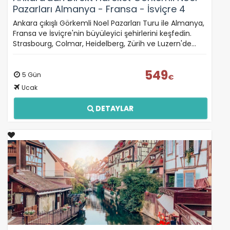
Pazarları Almanya - Fransa - İsviçre 4
Gece - SunExpress ile 09 Kasım (Kasım
Ankara çıkışlı Görkemli Noel Pazarları Turu ile Almanya,
Sömestr Özel)
Fransa ve İsviçre'nin büyüleyici şehirlerini keşfedin.
Strasbourg, Colmar, Heidelberg, Zürih ve Luzern'de…
549
5 Gün
€
Ucak
DETAYLAR