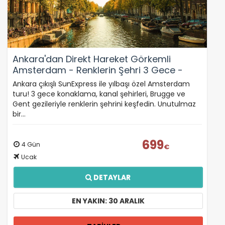
gereklidir. Bu çerezler olmadan site düzgün çalışmaz
ve devre dışı bırakılamaz.
Ankara'dan Direkt Hareket Görkemli
Amsterdam - Renklerin Şehri 3 Gece -
İstatistik Çerezleri
SunExpress ile 30 Aralık (Yılbaşı Özel)
Ziyaretçilerin siteyi nasıl kullandığını anonim olarak
Ankara çıkışlı SunExpress ile yılbaşı özel Amsterdam
ölçeriz. Hangi sayfaların popüler olduğunu ve
turu! 3 gece konaklama, kanal şehirleri, Brugge ve
kullanıcıların nerede zorluk yaşadığını anlamamıza
Gent gezileriyle renklerin şehrini keşfedin. Unutulmaz
yardımcı olur.
bir…
699
4 Gün
€
Ucak
Pazarlama Çerezleri
DETAYLAR
Size ve ilgi alanlarınıza uygun reklamlar göstermek
için kullanılır. Kapatırsanız reklamları görmeye devam
edersiniz, ancak daha az alakalı olabilirler.
EN YAKIN: 30 ARALIK