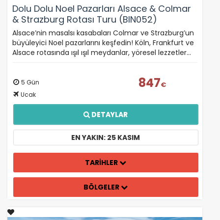
Dolu Dolu Noel Pazarları Alsace & Colmar
& Strazburg Rotası Turu (BIN052)
Alsace’nin masalsı kasabaları Colmar ve Strazburg’un
büyüleyici Noel pazarlarını keşfedin! Köln, Frankfurt ve
Alsace rotasında ışıl ışıl meydanlar, yöresel lezzetler…
847
5 Gün
€
Ucak
DETAYLAR
EN YAKIN: 25 KASIM
TARİHLER
BÖLGELER