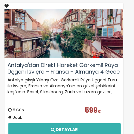
Antalya'dan Direkt Hareket Görkemli Rüya
Üçgeni İsviçre – Fransa – Almanya 4 Gece
- SunExpress ile 30 Aralık Hareket (Yılbaşı
Antalya çıkışlı Yılbaşı Özel Görkemli Rüya Üçgeni Turu
Özel)
ile İsviçre, Fransa ve Almanya'nın en güzel şehirlerini
keşfedin. Basel, Strasbourg, Zürih ve Luzern gezileri,…
599
5 Gün
€
Ucak
DETAYLAR