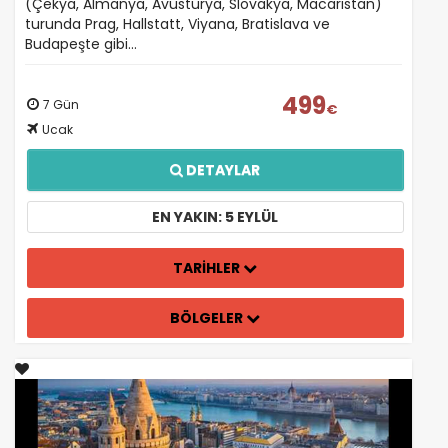
(Çekya, Almanya, Avusturya, Slovakya, Macaristan)
turunda Prag, Hallstatt, Viyana, Bratislava ve
Budapeşte gibi…
499
7 Gün
€
Ucak
DETAYLAR
EN YAKIN: 5 EYLÜL
TARİHLER
BÖLGELER