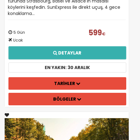
turunda Strasbourg, Basel ve Alsace'ın masalsı
köylerini keşfedin. SunExpress ile direkt uçuş, 4 gece
konaklama…
599
5 Gün
€
Ucak
DETAYLAR
EN YAKIN: 30 ARALIK
ÇEREZ KULLANIM AYARLARINIZ
Çerez tercihlerinizi
TARİHLER
belirleyin
.
BÖLGELER
Daha fazla bilgi için
KVKK bilgilendirmemizi
,
çerez
kullanım
ve
gizlilik koşullarını
inceleyebilirsiniz.
Zorunlu Çerezler
HER ZAMAN AKTIF
Oturum yönetimi, güvenlik ve temel site işlevleri için