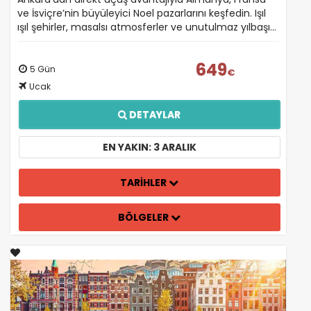
(Noel Pazarları Özel)
ve İsviçre’nin büyüleyici Noel pazarlarını keşfedin. Işıl
ışıl şehirler, masalsı atmosferler ve unutulmaz yılbaşı…
649
5 Gün
€
Ucak
DETAYLAR
EN YAKIN: 3 ARALIK
TARİHLER
BÖLGELER