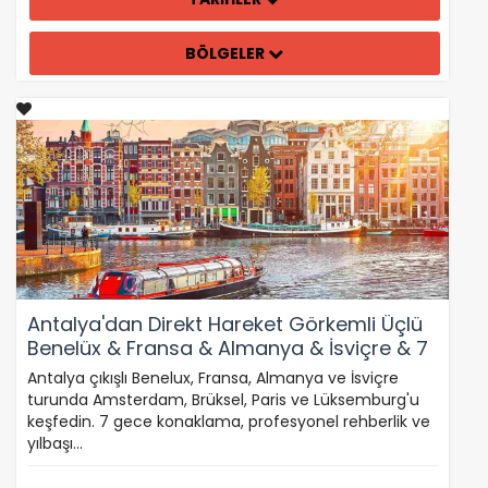
BÖLGELER
Antalya'dan Direkt Hareket Görkemli Üçlü
Benelüx & Fransa & Almanya & İsviçre & 7
Gece - SunExpres ile 26 Aralık Hareket
Antalya çıkışlı Benelux, Fransa, Almanya ve İsviçre
(Yılbaşı Özel)
turunda Amsterdam, Brüksel, Paris ve Lüksemburg'u
keşfedin. 7 gece konaklama, profesyonel rehberlik ve
yılbaşı…