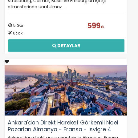
Strasbourg, Colmar, Basel ve Freiburg’un ışıl ışıl
atmosferinde unutulmaz…
599
5 Gün
€
Ucak
DETAYLAR
Ankara'dan Direkt Hareket Görkemli Noel
Pazarları Almanya - Fransa - İsviçre 4
Gece - SunExpress ile 03 Aralık Hareket
Ankara’dan direkt uçuş avantajıyla Almanya, Fransa