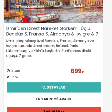
İzmir'den Direkt Hareket Görkemli Üçlü
Benelüx & Fransa & Almanya & İsviçre & 7
Gece - SunExpress ile 26 Aralık Hareket
İzmir çıkışlı yılbaşı özel Benelux, Fransa, Almanya ve
(Yılbaşı Özel)
İsviçre turunda Amsterdam, Brüksel, Paris,
Lüksemburg ve Köln'ü keşfedin. SunExpress direkt
uçuşu, 7 gece…
699
8 Gün
€
Ucak
DETAYLAR
EN YAKIN: 26 ARALIK
TARİHLER