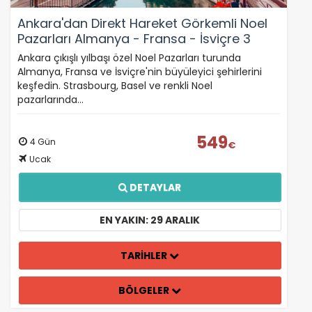
Ankara'dan Direkt Hareket Görkemli Noel
Pazarları Almanya - Fransa - İsviçre 3
Gece - SunExpress ile 29 Aralık Hareket
Ankara çıkışlı yılbaşı özel Noel Pazarları turunda
(Yılbaşı Özel)
Almanya, Fransa ve İsviçre'nin büyüleyici şehirlerini
keşfedin. Strasbourg, Basel ve renkli Noel
pazarlarında…
549
4 Gün
€
Ucak
DETAYLAR
EN YAKIN: 29 ARALIK
TARİHLER
BÖLGELER