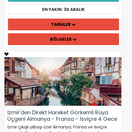
EN YAKIN: 30 ARALIK
TARİHLER
BÖLGELER
İzmir'den Direkt Hareket Görkemli Rüya
Üçgeni Almanya - Fransa - İsviçre 4 Gece
- SunExpress ile 30 Aralık Hareket (Yılbaşı
İzmir çıkışlı yılbaşı özel Almanya, Fransa ve İsviçre
Özel)