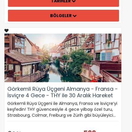
TARİHLER
BÖLGELER
Tercihleri Kaydet
Görkemli Rüya Üçgeni Almanya - Fransa -
İsviçre 4 Gece - THY ile 30 Aralık Hareket
(2026 Yılbaşı Özel)
Görkemli Rüya Üçgeni ile Almanya, Fransa ve İsviçre’yi
keşfedin! THY güvencesiyle 4 gece yılbaşı özel turu,
Strasbourg, Colmar, Freiburg ve Zürih gibi büyüleyici…