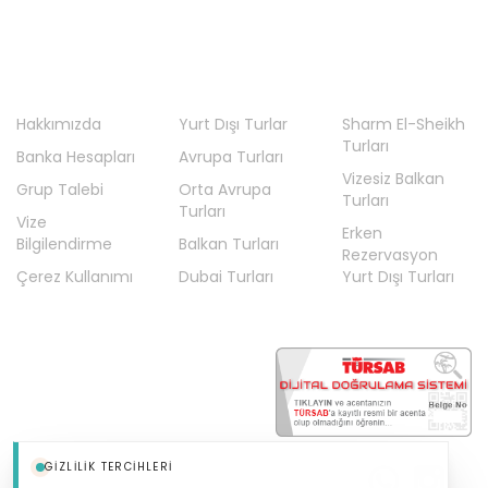
En Çok Tercih Edilenler
Erken Rezervasyon Yurt Dışı Turları
Fas Turları
Fransa Turları
Hakkımızda
Yurt Dışı Turlar
Sharm El-Sheikh
Turları
Gaziantep Hareketli Turlar
Banka Hesapları
Avrupa Turları
Vizesiz Balkan
Hollanda Turları
Grup Talebi
Orta Avrupa
Turları
Turları
İngiltere Turları
Vize
Erken
Bilgilendirme
Balkan Turları
İskandinavya Turları
Rezervasyon
Çerez Kullanımı
Dubai Turları
Yurt Dışı Turları
İspanya Turları
İstanbul Hareketli Ara Tatil Turları
İstanbul Hareketli Balkan Turları
İstanbul Hareketli Dubai Turları
İstanbul Hareketli Fransa Turları
GIZLILIK TERCIHLERI
İstanbul Hareketli İspanya Turları