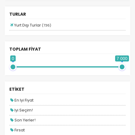
Adana Hareketli Mısır Turları
Adana Hareketli Turlar
TURLAR
Afrika Turları
Yurt Dışı Turlar
(736)
Almanya Turları
Ankara Hareketli Ara Tatil Turları
TOPLAM FİYAT
Ankara Hareketli Balkan Turları
0
7 000
Ankara Hareketli Benelüx Turları
Ankara Hareketli Dubai Turları
Ankara Hareketli İspanya Turları
ETİKET
Ankara Hareketli İtalya Turları
En Iyi Fiyat
Ankara Hareketli Mısır Turları
Iyi Seçim!
Ankara Hareketli Turlar
Son Yerler!
Antalya Hareketli Balkan Turları
Fırsat
Antalya Hareketli Bayram Turları