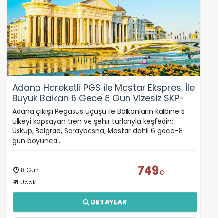
Adana Hareketli PGS ile Mostar Ekspresi İle
Buyuk Balkan 6 Gece 8 Gun Vizesiz SKP-
SKP
Adana çıkışlı Pegasus uçuşu ile Balkanların kalbine 5
ülkeyi kapsayan tren ve şehir turlarıyla keşfedin;
Üsküp, Belgrad, Saraybosna, Mostar dahil 6 gece-8
gün boyunca…
749
8 Gün
€
Ucak
ÇEREZ KULLANIM AYARLARINIZ
DETAYLAR
Çerez tercihlerinizi