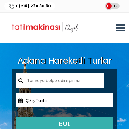
0(216) 234 30 60
TR
Adana Hareketli Turlar
Çıkış Tarihi
BUL