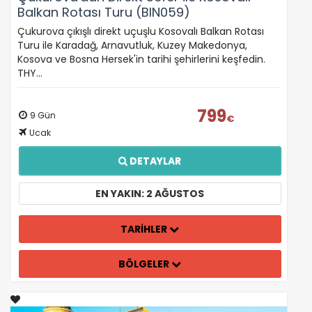
Balkan Rotası Turu (BIN059)
Çukurova çıkışlı direkt uçuşlu Kosovalı Balkan Rotası
Turu ile Karadağ, Arnavutluk, Kuzey Makedonya,
Kosova ve Bosna Hersek'in tarihi şehirlerini keşfedin.
THY…
799
9 Gün
€
Ucak
DETAYLAR
EN YAKIN: 2 AĞUSTOS
TARİHLER
BÖLGELER