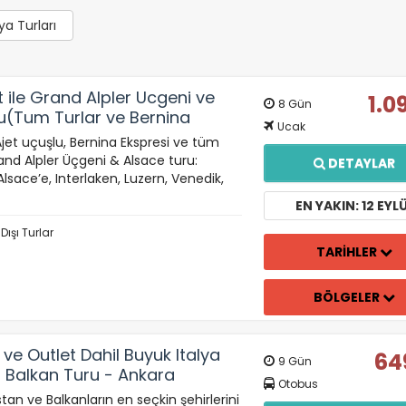
ya Turları
 ile Grand Alpler Ucgeni ve
1.0
8 Gün
u(Tum Turlar ve Bernina
Ucak
ahil) - GVA-GVA
 Ajet uçuşlu, Bernina Ekspresi ve tüm
rand Alpler Üçgeni & Alsace turu:
DETAYLAR
sace’e, Interlaken, Luzern, Venedik,
EN YAKIN: 12 EYL
 Dışı Turlar
TARİHLER
BÖLGELER
ve Outlet Dahil Buyuk Italya
64
9 Gün
 Balkan Turu - Ankara
Otobus
stan ve Balkanların en seçkin şehirlerini
ÇEREZ KULLANIM AYARLARINIZ