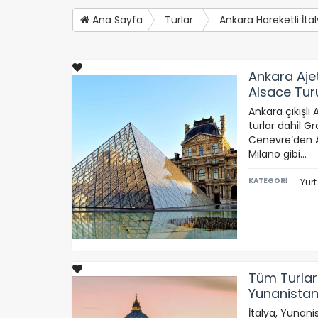
Ana Sayfa
Turlar
Ankara Hareketli İtal
Ankara Ajet
Alsace Tur
Ekspresi D
Ankara çıkışlı
turlar dahil G
Cenevre’den Al
Milano gibi…
KATEGORİ
Yurt
Tüm Turlar 
Yunanistan
İtalya, Yunani