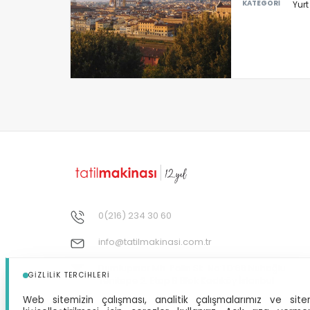
KATEGORİ
Yurt
0(216) 234 30 60
info@tatilmakinasi.com.tr
Dumlupınar Mh. Pelin Sk. No:1 D:66 Nuhoğlu
GIZLILIK TERCIHLERI
Yenitepe 2. Etap B Blok Kadıköy İstanbul
Web sitemizin çalışması, analitik çalışmalarımız ve site