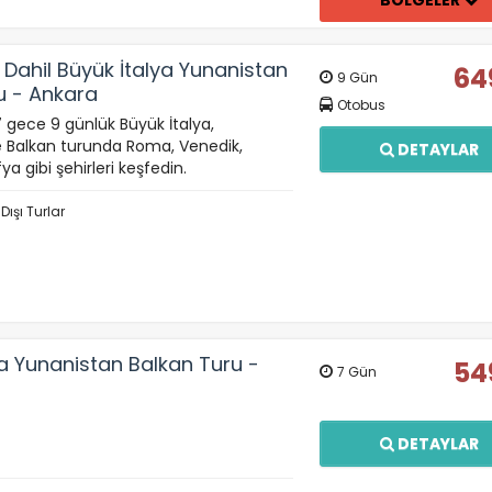
BÖLGELER
azarlama Çerezleri
ze ve ilgi alanlarınıza uygun reklamlar göstermek için kullanılır.
apatırsanız reklamları görmeye devam edersiniz, ancak daha
 Dahil Büyük İtalya Yunanistan
64
 alakalı olabilirler.
9 Gün
u - Ankara
Otobus
 7 gece 9 günlük Büyük İtalya,
 Balkan turunda Roma, Venedik,
DETAYLAR
ya gibi şehirleri keşfedin.
Tümünü Reddet
Tümünü Kabul Et
Tercihleri Kaydet
 Dışı Turlar
ya Yunanistan Balkan Turu -
54
7 Gün
DETAYLAR