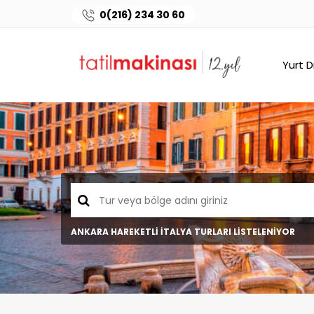
0(216) 234 30 60
Yurt D
ANKARA HAREKETLİ İTALYA TURLARI LİSTELENİYOR