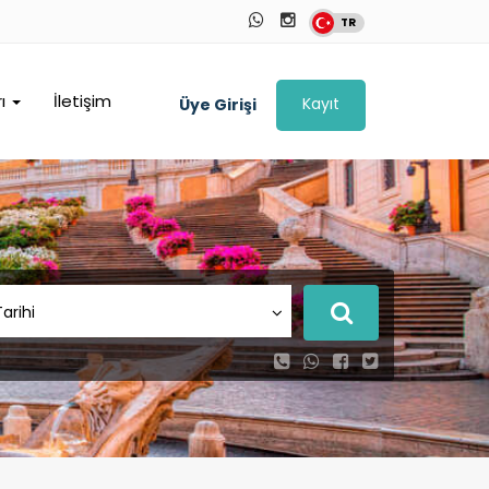
TR
rı
İletişim
Kayıt
Üye Girişi
Tarihi