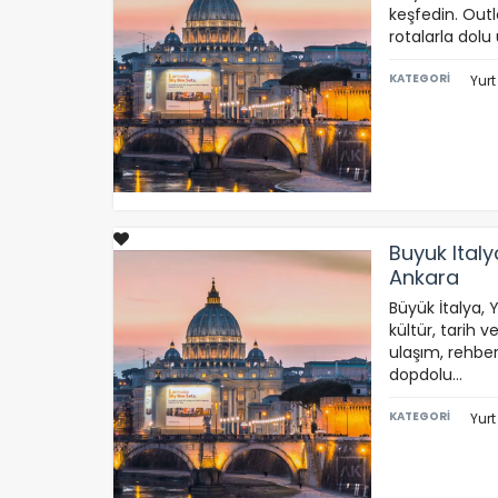
keşfedin. Outle
Ç
rotalarla dol
Si
KATEGORİ
Yurt
ta
pa
um
çe
Z
Buyuk Ital
Ot
Ankara
çe
Büyük İtalya, 
kültür, tarih v
ulaşım, rehber
İ
dopdolu…
Zi
sa
KATEGORİ
Yurt
ya