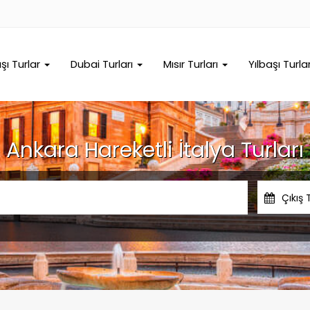
ışı Turlar
Dubai Turları
Mısır Turları
Yılbaşı Turla
Ankara Hareketli İtalya Turları
Çıkış 