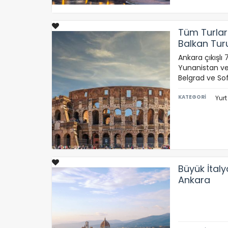
P
Si
K
Tüm Turlar
az
Balkan Tur
Ankara çıkışlı
Yunanistan ve
Belgrad ve Sof
KATEGORİ
Yurt
Büyük İtal
Ankara