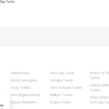
 Dışı Turlar
Hakkımızda
Yurt Dışı Turlar
Sharm El-S
Turları
Banka Hesapları
Avrupa Turları
Vizesiz Bal
Grup Talebi
Orta Avrupa Turları
Turları
Vize Bilgilendirme
Balkan Turları
Erken Reze
Çerez Kullanımı
Dubai Turları
Yurt Dışı Tur
nin