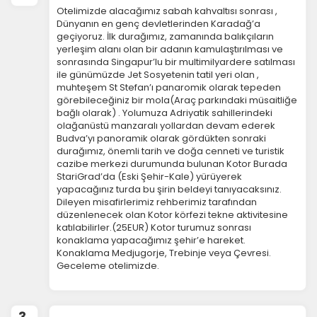
Otelimizde alacağımız sabah kahvaltısı sonrası ,
Dünyanın en genç devletlerinden Karadağ’a
geçiyoruz. İlk durağımız, zamanında balıkçıların
yerleşim alanı olan bir adanın kamulaştırılması ve
sonrasında Singapur’lu bir multimilyardere satılması
ile günümüzde Jet Sosyetenin tatil yeri olan ,
muhteşem St Stefan’ı panaromik olarak tepeden
görebileceğiniz bir mola(Araç parkındaki müsaitliğe
bağlı olarak) . Yolumuza Adriyatik sahillerindeki
olağanüstü manzaralı yollardan devam ederek
Budva’yı panoramik olarak gördükten sonraki
durağımız, önemli tarih ve doğa cenneti ve turistik
cazibe merkezi durumunda bulunan Kotor Burada
StariGrad’da (Eski Şehir-Kale) yürüyerek
yapacağınız turda bu şirin beldeyi tanıyacaksınız.
Dileyen misafirlerimiz rehberimiz tarafından
düzenlenecek olan Kotor körfezi tekne aktivitesine
katılabilirler.(25EUR) Kotor turumuz sonrası
konaklama yapacağımız şehir’e hareket.
Konaklama Medjugorje, Trebinje veya Çevresi.
Geceleme otelimizde.
3.