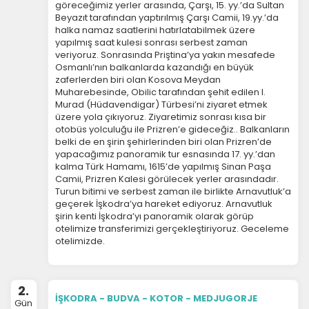
göreceğimiz yerler arasında, Çarşı, 15. yy.’da Sultan
Beyazıt tarafından yaptırılmış Çarşı Camii, 19.yy.’da
halka namaz saatlerini hatırlatabilmek üzere
yapılmış saat kulesi sonrası serbest zaman
veriyoruz. Sonrasında Priştina’ya yakın mesafede
Osmanlı’nın balkanlarda kazandığı en büyük
zaferlerden biri olan Kosova Meydan
Muharebesinde, Obilic tarafından şehit edilen I.
Murad (Hüdavendigar) Türbesi’ni ziyaret etmek
üzere yola çıkıyoruz. Ziyaretimiz sonrası kısa bir
otobüs yolculuğu ile Prizren’e gideceğiz.. Balkanların
belki de en şirin şehirlerinden biri olan Prizren’de
yapacağımız panoramik tur esnasında 17. yy.’dan
kalma Türk Hamamı, 1615’de yapılmış Sinan Paşa
Camii, Prizren Kalesi görülecek yerler arasındadır.
Turun bitimi ve serbest zaman ile birlikte Arnavutluk’a
geçerek İşkodra’ya hareket ediyoruz. Arnavutluk
şirin kenti İşkodra’yı panoramik olarak görüp
otelimize transferimizi gerçekleştiriyoruz. Geceleme
otelimizde.
2.
İŞKODRA - BUDVA - KOTOR - MEDJUGORJE
Gün