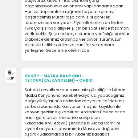
başlıyoruz, devamında Osmanlı çarşı
ölçeriz. Hangi sayfaların popüler olduğunu ve
organizasyonunun en önemli yapılarından Kapan
Han ve depremlere rağmen hayatta kalmayı
kullanıcıların nerede zorluk yaşadığını anlamamıza
başarabilmiş Murat Paşa camiisini görerek
yardımcı olur.
turumuza son veriyoruz. Ziyaretlerimizin ardından
Türk Çarşısı’nda alışveriş için bir saat serbest zaman
verilecektir. Şuşka biberi, ustrumca yer fıstığı, çarıklar
alabileceklerimiz arasında yer alıyor. Turumuzun
bitimi ile birlikte otelimize transfer ve odalara
yerleşme. Geceleme otelimizde.
Pazarlama Çerezleri
Size ve ilgi alanlarınıza uygun reklamlar göstermek
için kullanılır. Kapatırsanız reklamları görmeye devam
edersiniz, ancak daha az alakalı olabilirler.
6.
ÜSKÜP - MATKA KANYONU -
Gün
TETOVA(KALKANDELEN) - OHRİD
Sabah kahvaltımız sonrası eşsiz güzelliği ile bilinen
Matka Kanyonuna hareket ediyoruz, yapacağımız
doğa yürüyüşünün ardından isteyen misafirlerimiz
serbest zamanda Kanyonun meşhur kayıkları ile
kanyon gezisine çıkabilirler. Ardından Balkanlar da
Tercihleri Kaydet
nadir görülen bir mimariye sahip olan
Kalkandelen(Tetova) şehrinde ki Alaca Camii’ni
ziyaret ediyoruz, devamında Mavrovo dağlarını
aşarak Balkanlarda ki bir Akdeniz kasabası