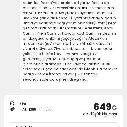
Ardından Resne’ye hareket ediyoruz. Resne de
bulunan İttihat ve Terakki’nin en ünlü 3 simasından
biri ve Türk Yunan savaşındaki faydaları nedeni ile
üne kavuşan olan Resne’li Niyazi’nin Sarayını görüp
Bitola’ya varışımızı sağlıyoruz. Manastır(Bitola) kent
gezimiz sırasında; Türk Çarşısını, Bedesten’i, İshak
Camiini, Yeni Cami’yi, Haydar Kadı Camii ve gezinin
en duygusal anlarını yaşayacağınız Atatürk’ün
mezun olduğu Askeri İdadi’yi ve Atatürk Müzesi’ni
ziyaret ediyoruz. Ziyaretimiz sonrası devam eden
yolculukla Üsküp Havalimanına varışımızı
gerçekleştiriyoruz. Bilet, bagaj ve pasaport
işlemlerinin ardından, Türk Hava Yolları’nın TK1006
sefer sayılı uçağı ile saat 20:15’de İstanbul’a hareket.
Saat 22:45’de İstanbul’a varış. Bir sonraki
seyahatinizde görüşmek dileğiyle…
649
7 Gün
€
T203-13061-1039955
en düşük kişi başı