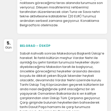
noktasını göreceğimiz teras alanında turumuza son
veriyoruz. Dileyen misafirlerimiz rehberimiz
tarafından düzenlenecek olan Tuna ve Sava nehri
tekne aktivitesine katılabilirler.(20 EUR) Turumuz
ÇEREZ KULLANIM AYARLARINIZ
ardından serbest zamana geçiyoruz. Konaklama
Çerez tercihlerinizi
Belgrad’ta ki otelimizde.
belirleyin
.
Daha fazla bilgi için
KVKK bilgilendirmemizi
,
çerez
5.
kullanım
ve
gizlilik koşullarını
inceleyebilirsiniz.
BELGRAD - ÜSKÜP
Gün
Sabah kahvaltı sonrası Makedonya Başkenti Üsküp’e
hareket. İki farklı kültürün meşhur Vardar Nehri ile
Zorunlu Çerezler
ayrıldığı bu şehri tanıtan turumuza heykeller diyarı
HER ZAMAN AKTIF
diyebileceğimiz Makedon tarafı ile başlıyoruz,
Oturum yönetimi, güvenlik ve temel site işlevleri için
öncelikle göreceğimiz heykeller arasında devasa
gereklidir. Bu çerezler olmadan site düzgün çalışmaz
boyutu ile dikkat çeken Büyük İskender heykeli
ve devre dışı bırakılamaz.
olacaktır, devamında Vardar Nehri üzerinde kurulu
Tarihi Üsküp Taş Köprüsünden geçerek kültürlerin bir
anda nasıl değiştiğinde şahit olacağımız bir an
yaşayarak Osmanlının Balkanlarda ki en kalifiye
çarşılarından olan Üsküp Türk Çarşısına geçiyoruz.
Çarşı girişinde bulunan heykellerden bahsederek
İstatistik Çerezleri
tarihi Davut Paşa hamamı ile çarşı turumuza
Ziyaretçilerin siteyi nasıl kullandığını anonim olarak