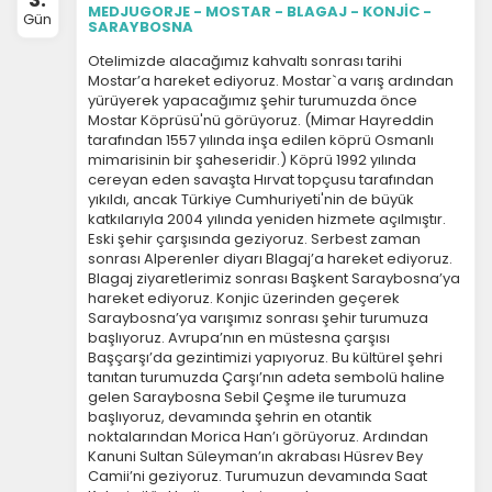
MEDJUGORJE - MOSTAR - BLAGAJ - KONJİC -
Gün
SARAYBOSNA
Otelimizde alacağımız kahvaltı sonrası tarihi
Mostar’a hareket ediyoruz. Mostar`a varış ardından
yürüyerek yapacağımız şehir turumuzda önce
Mostar Köprüsü'nü görüyoruz. (Mimar Hayreddin
tarafından 1557 yılında inşa edilen köprü Osmanlı
mimarisinin bir şaheseridir.) Köprü 1992 yılında
cereyan eden savaşta Hırvat topçusu tarafından
yıkıldı, ancak Türkiye Cumhuriyeti'nin de büyük
katkılarıyla 2004 yılında yeniden hizmete açılmıştır.
Eski şehir çarşısında geziyoruz. Serbest zaman
sonrası Alperenler diyarı Blagaj’a hareket ediyoruz.
Blagaj ziyaretlerimiz sonrası Başkent Saraybosna’ya
hareket ediyoruz. Konjic üzerinden geçerek
Saraybosna’ya varışımız sonrası şehir turumuza
başlıyoruz. Avrupa’nın en müstesna çarşısı
Başçarşı’da gezintimizi yapıyoruz. Bu kültürel şehri
tanıtan turumuzda Çarşı’nın adeta sembolü haline
gelen Saraybosna Sebil Çeşme ile turumuza
başlıyoruz, devamında şehrin en otantik
noktalarından Morica Han’ı görüyoruz. Ardından
Kanuni Sultan Süleyman’ın akrabası Hüsrev Bey
Camii’ni geziyoruz. Turumuzun devamında Saat