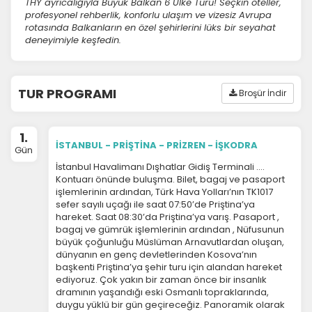
THY ayrıcalığıyla Büyük Balkan 6 Ülke Turu! Seçkin oteller,
profesyonel rehberlik, konforlu ulaşım ve vizesiz Avrupa
rotasında Balkanların en özel şehirlerini lüks bir seyahat
deneyimiyle keşfedin.
TUR PROGRAMI
Broşür İndir
1.
İSTANBUL - PRİŞTİNA - PRİZREN - İŞKODRA
Gün
İstanbul Havalimanı Dışhatlar Gidiş Terminali ….
Kontuarı önünde buluşma. Bilet, bagaj ve pasaport
işlemlerinin ardından, Türk Hava Yolları’nın TK1017
sefer sayılı uçağı ile saat 07:50’de Priştina’ya
hareket. Saat 08:30’da Priştina’ya varış. Pasaport ,
bagaj ve gümrük işlemlerinin ardından , Nüfusunun
büyük çoğunluğu Müslüman Arnavutlardan oluşan,
dünyanın en genç devletlerinden Kosova’nın
başkenti Priştina’ya şehir turu için alandan hareket
ediyoruz. Çok yakın bir zaman önce bir insanlık
dramının yaşandığı eski Osmanlı topraklarında,
duygu yüklü bir gün geçireceğiz. Panoramik olarak