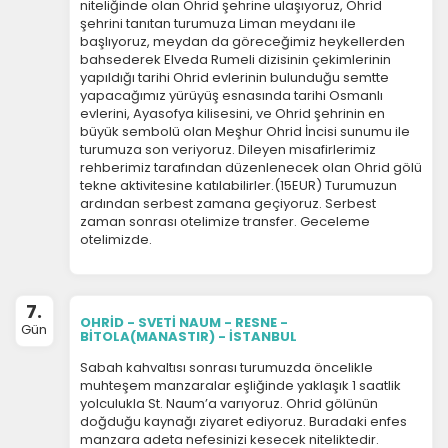
niteliğinde olan Ohrid şehrine ulaşıyoruz, Ohrid
şehrini tanıtan turumuza Liman meydanı ile
başlıyoruz, meydan da göreceğimiz heykellerden
bahsederek Elveda Rumeli dizisinin çekimlerinin
yapıldığı tarihi Ohrid evlerinin bulunduğu semtte
yapacağımız yürüyüş esnasında tarihi Osmanlı
evlerini, Ayasofya kilisesini, ve Ohrid şehrinin en
büyük sembolü olan Meşhur Ohrid İncisi sunumu ile
turumuza son veriyoruz. Dileyen misafirlerimiz
rehberimiz tarafından düzenlenecek olan Ohrid gölü
tekne aktivitesine katılabilirler.(15EUR) Turumuzun
ardından serbest zamana geçiyoruz. Serbest
zaman sonrası otelimize transfer. Geceleme
otelimizde.
7.
OHRİD - SVETİ NAUM - RESNE -
Gün
BİTOLA(MANASTIR) - İSTANBUL
Sabah kahvaltısı sonrası turumuzda öncelikle
muhteşem manzaralar eşliğinde yaklaşık 1 saatlik
yolculukla St. Naum’a varıyoruz. Ohrid gölünün
doğduğu kaynağı ziyaret ediyoruz. Buradaki enfes
manzara adeta nefesinizi kesecek niteliktedir.