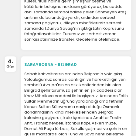
Kulesi, ritüel haline gelmiş meşhur çeşme ve
kültürlerin buluşma noktasını görüyoruz, bu cadde
aynı zamanda sembol haline gelen Sönmeyen Ateş
anıtının da bulunduğu yerdir, ardından serbest
zamana geçiyoruz, dileyen misafirlerimiz serbest
zamanda 1.Dünya Savaşı’nın çıktığı Latin Köprüsünü
fotoğraflayabilirler. Turumuz ve serbest zaman
sonrası otelimize transfer. Geceleme otelimizde.
4.
SARAYBOSNA - BELGRAD
Gün
Sabah kahvaltımızın ardından Belgrad’a yola çıkış.
Yolculuğumuz sonrası canlılığın ve hareketliliğin yeni
sembolü Avrupa'nın en eski kentlerinden biri olan
Belgrad şehir turumuza şehrin en şık caddesi olan
Knez Mihailova caddesi ile başlıyoruz. Ardından Fatih
Sultan Mehmed’in uğruna yaralandığı ama fethinin
Kanuni Sultan Süleyman’a nasip olduğu Osmanlı
donanmasının ikmal merkezlerinden Belgrad
kalesine geçiyoruz, kale içerisinde Anahtar Teslim
Anıtı, Fransız heykeli, İstanbul Kapı, Askeri müze,
Damat Ali Paşa türbesi, Sokullu çeşmesi ve şehrin en
güzel manzarası olan Tuna ve Sava nehri birleşme