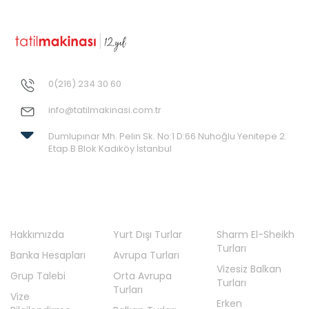
0(216) 234 30 60
info@tatilmakinasi.com.tr
Dumlupınar Mh. Pelin Sk. No:1 D:66 Nuhoğlu Yenitepe 2.
Etap B Blok Kadıköy İstanbul
Hakkımızda
Yurt Dışı Turlar
Sharm El-Sheikh
Turları
Banka Hesapları
Avrupa Turları
Vizesiz Balkan
Grup Talebi
Orta Avrupa
Turları
Turları
Vize
Erken