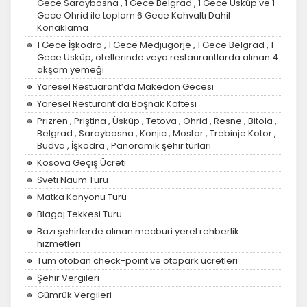
Gece Saraybosna , 1 Gece Belgrad , 1 Gece Üsküp ve 1
Gece Ohrid ile toplam 6 Gece Kahvaltı Dahil
Konaklama
1 Gece İşkodra , 1 Gece Medjugorje , 1 Gece Belgrad , 1
Gece Üsküp, otellerinde veya restaurantlarda alınan 4
akşam yemeği
Yöresel Restuarant’da Makedon Gecesi
Yöresel Resturant’da Boşnak Köftesi
Prizren , Priştina , Üsküp , Tetova , Ohrid , Resne , Bitola ,
Belgrad , Saraybosna , Konjic , Mostar , Trebinje Kotor ,
Budva , İşkodra , Panoramik şehir turları
Kosova Geçiş Ücreti
Sveti Naum Turu
Matka Kanyonu Turu
Blagaj Tekkesi Turu
Bazı şehirlerde alınan mecburi yerel rehberlik
hizmetleri
Tüm otoban check-point ve otopark ücretleri
Şehir Vergileri
Gümrük Vergileri