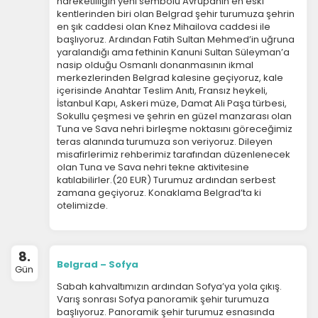
hareketliliğin yeni sembolü Avrupanın en eski
kentlerinden biri olan Belgrad şehir turumuza şehrin
en şık caddesi olan Knez Mihailova caddesi ile
başlıyoruz. Ardından Fatih Sultan Mehmed’in uğruna
yaralandığı ama fethinin Kanuni Sultan Süleyman’a
nasip olduğu Osmanlı donanmasının ikmal
merkezlerinden Belgrad kalesine geçiyoruz, kale
içerisinde Anahtar Teslim Anıtı, Fransız heykeli,
İstanbul Kapı, Askeri müze, Damat Ali Paşa türbesi,
Sokullu çeşmesi ve şehrin en güzel manzarası olan
Tuna ve Sava nehri birleşme noktasını göreceğimiz
teras alanında turumuza son veriyoruz. Dileyen
misafirlerimiz rehberimiz tarafından düzenlenecek
olan Tuna ve Sava nehri tekne aktivitesine
katılabilirler.(20 EUR) Turumuz ardından serbest
zamana geçiyoruz. Konaklama Belgrad’ta ki
otelimizde.
8.
Belgrad – Sofya
Gün
Sabah kahvaltımızın ardından Sofya’ya yola çıkış.
Varış sonrası Sofya panoramik şehir turumuza
başlıyoruz. Panoramik şehir turumuz esnasında