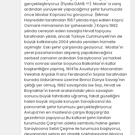
gerçekleştiriyoruz.(Fiyata DAHİL !!!). Mostar`a varış
belirleyin
.
ardından yürüyerek yapacağımız şehir turumuzda
önce Mostar Köprüsü'nü görüyoruz. (Mimar
Daha fazla bilgi için
KVKK bilgilendirmemizi
,
çerez
Hayreddin tarafından 1557 yılında inşa edilen köprü
kullanım
ve
gizlilik koşullarını
inceleyebilirsiniz.
Osmanlı mimarisinin bir şaheseridir.) Köprü 1992
yılında cereyan eden savaşta Hırvat topçusu
tarafından yıkıldı, ancak Türkiye Cumhuriyeti'nin de
Zorunlu Çerezler
büyük katkılarıyla 2004 yılında yeniden hizmete
HER ZAMAN AKTIF
açılmıştır. Eski şehir çarşısında geziyoruz.. Mostar'ın
Oturum yönetimi, güvenlik ve temel site işlevleri için
yerel pazarlarından alışveriş yapabileceğiniz
gereklidir. Bu çerezler olmadan site düzgün çalışmaz
serbest zamanın ardından Saraybosna`ya harket.
ve devre dışı bırakılamaz.
Varis sonrasi asırlar boyunca Balkanlar'ın kültür
başkentliğini yapmış, 1914'te Avusturya-Macaristan
Veliahdı Arşidük Franz Ferdinand'ın Sırplar tarafından
burada öldürülmesi üzerine Birinci Dünya Savaşı'nın
çıktığı yer olmuş, 1992 savaşında ise Sırp, Hırvat ve
Boşnaklar'ın kendi aralarındaki yıkıcı savaşları
İstatistik Çerezleri
sonucu büyük tahribata uğramış, fakat güzelliğini
halen büyük ölçüde koruyan Saraybosna'da
Ziyaretçilerin siteyi nasıl kullandığını anonim olarak
panoramik şehir turumuzu gerçekleştiriyoruz.
ölçeriz. Hangi sayfaların popüler olduğunu ve
Avrupa’nın en müstesna çarşısı Başçarşı’da
kullanıcıların nerede zorluk yaşadığını anlamamıza
gezintimizi yapıyoruz.Bu kültürel şehri tanıtan
yardımcı olur.
turumuzda Çarşı’nın adeta sembolu haline gelen
Saraybosna Sebil Çeşme ile turumuza başlıyoruz,
devamında şehrin en otantik noktalarından Morica