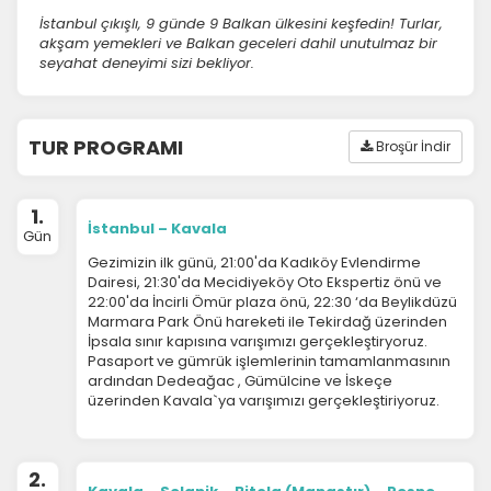
İstanbul çıkışlı, 9 günde 9 Balkan ülkesini keşfedin! Turlar,
akşam yemekleri ve Balkan geceleri dahil unutulmaz bir
seyahat deneyimi sizi bekliyor.
TUR PROGRAMI
Broşür İndir
1.
İstanbul – Kavala
Gün
Gezimizin ilk günü, 21:00'da Kadıköy Evlendirme
Dairesi, 21:30'da Mecidiyeköy Oto Ekspertiz önü ve
22:00'da İncirli Ömür plaza önü, 22:30 ‘da Beylikdüzü
Marmara Park Önü hareketi ile Tekirdağ üzerinden
İpsala sınır kapısına varışımızı gerçekleştiryoruz.
Pasaport ve gümrük işlemlerinin tamamlanmasının
ardından Dedeağac , Gümülcine ve İskeçe
üzerinden Kavala`ya varışımızı gerçekleştiriyoruz.
2.