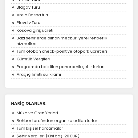
Blagay Turu
Vrelo Bosna turu
Plovdiv Turu
Kosova giriş ücreti
Bazı şehirlerde alınan mecburi yerel rehberlik
hizmetleri
Tüm otoban check-point ve otopark ücretleri
Gümrük Vergileri
Programda belirtilen panoramik şehir turları.
Araç içi limitli su ikramı
HARİÇ OLANLAR:
Müze ve Ören Yerleri
Rehber tarafından organize edilen turlar
Tüm kişisel harcamalar
Şehir Vergileri (Kişi başı 20 EUR)