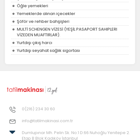
Öğle yemekleri
Yemeklerde alınan içecekler
Şöför ve rehber bahşişleri
MULTİ SCHENGEN VİZESİ (YEŞİL PASAPORT SAHIPLERI
VİZEDEN MUAFTIRLAR).
Yurtdışı çıkış harcı
Yurtdışı seyahat sağlık sigortası
0(216) 234 30 60
info@tatilmakinasi.com.tr
Dumlupınar Mh. Pelin Sk. No:1 D:66 Nuhoğlu Yenitepe 2.
Etap B Blok Kadıköy İstanbul