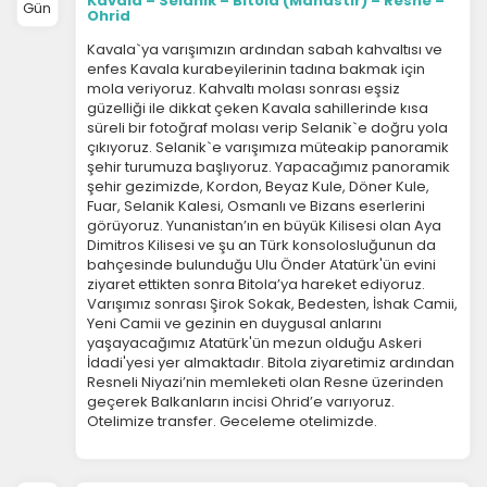
Kavala – Selanik – Bitola (Manastır) – Resne –
Gün
Ohrid
Kavala`ya varışımızın ardından sabah kahvaltısı ve
enfes Kavala kurabeyilerinin tadına bakmak için
mola veriyoruz. Kahvaltı molası sonrası eşsiz
güzelliği ile dikkat çeken Kavala sahillerinde kısa
süreli bir fotoğraf molası verip Selanik`e doğru yola
çıkıyoruz. Selanik`e varışımıza müteakip panoramik
şehir turumuza başlıyoruz. Yapacağımız panoramik
şehir gezimizde, Kordon, Beyaz Kule, Döner Kule,
Fuar, Selanik Kalesi, Osmanlı ve Bizans eserlerini
görüyoruz. Yunanistan’ın en büyük Kilisesi olan Aya
Dimitros Kilisesi ve şu an Türk konsolosluğunun da
bahçesinde bulunduğu Ulu Önder Atatürk'ün evini
ziyaret ettikten sonra Bitola’ya hareket ediyoruz.
Varışımız sonrası Şirok Sokak, Bedesten, İshak Camii,
Yeni Camii ve gezinin en duygusal anlarını
yaşayacağımız Atatürk'ün mezun olduğu Askeri
İdadi'yesi yer almaktadır. Bitola ziyaretimiz ardından
Resneli Niyazi’nin memleketi olan Resne üzerinden
geçerek Balkanların incisi Ohrid’e varıyoruz.
Otelimize transfer. Geceleme otelimizde.