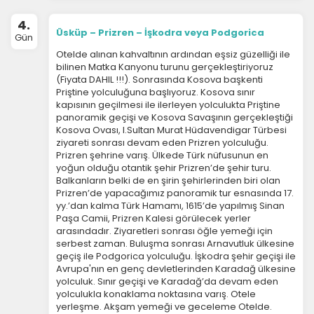
4.
Üsküp – Prizren – İşkodra veya Podgorica
Gün
Otelde alınan kahvaltının ardından eşsiz güzelliği ile
bilinen Matka Kanyonu turunu gerçekleştiriyoruz
(Fiyata DAHIL !!!). Sonrasında Kosova başkenti
Priştine yolculuğuna başlıyoruz. Kosova sınır
kapısının geçilmesi ile ilerleyen yolculukta Priştine
panoramik geçişi ve Kosova Savaşının gerçekleştiği
Kosova Ovası, I.Sultan Murat Hüdavendigar Türbesi
ziyareti sonrası devam eden Prizren yolculuğu.
Prizren şehrine varış. Ülkede Türk nüfusunun en
yoğun olduğu otantik şehir Prizren’de şehir turu.
Balkanların belki de en şirin şehirlerinden biri olan
Prizren’de yapacağımız panoramik tur esnasında 17.
yy.’dan kalma Türk Hamamı, 1615’de yapılmış Sinan
Paşa Camii, Prizren Kalesi görülecek yerler
arasındadır. Ziyaretleri sonrası öğle yemeği için
serbest zaman. Buluşma sonrası Arnavutluk ülkesine
geçiş ile Podgorica yolculuğu. İşkodra şehir geçişi ile
Avrupa'nın en genç devletlerinden Karadağ ülkesine
yolculuk. Sınır geçişi ve Karadağ’da devam eden
yolculukla konaklama noktasına varış. Otele
yerleşme. Akşam yemeği ve geceleme Otelde.