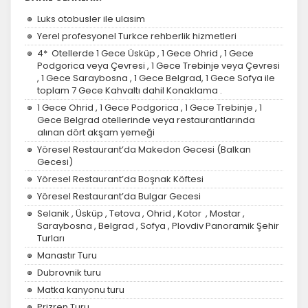
Luks otobusler ile ulasim
Yerel profesyonel Turkce rehberlik hizmetleri
4* Otellerde 1 Gece Üsküp , 1 Gece Ohrid , 1 Gece
Podgorica veya Çevresi , 1 Gece Trebinje veya Çevresi
, 1 Gece Saraybosna , 1 Gece Belgrad, 1 Gece Sofya ile
toplam 7 Gece Kahvaltı dahil Konaklama .
1 Gece Ohrid , 1 Gece Podgorica , 1 Gece Trebinje , 1
Gece Belgrad otellerinde veya restaurantlarında
alınan dört akşam yemeği
Yöresel Restaurant’da Makedon Gecesi (Balkan
Gecesi)
Yöresel Restaurant’da Boşnak Köftesi
Yöresel Restaurant’da Bulgar Gecesi
Selanik , Üsküp , Tetova , Ohrid , Kotor , Mostar ,
Saraybosna , Belgrad , Sofya , Plovdiv Panoramik Şehir
Turları
Manastır Turu
Dubrovnik turu
Matka kanyonu turu
Prizren Turu