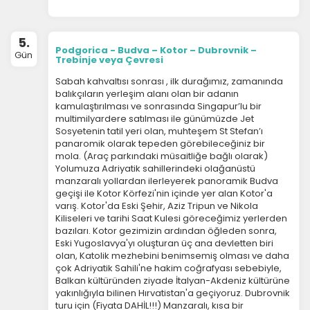
5.
Podgorica - Budva – Kotor – Dubrovnik –
Gün
Trebinje veya Çevresi
Sabah kahvaltısı sonrası , ilk durağımız, zamanında
balıkçıların yerleşim alanı olan bir adanın
kamulaştırılması ve sonrasında Singapur’lu bir
multimilyardere satılması ile günümüzde Jet
Sosyetenin tatil yeri olan, muhteşem St Stefan’ı
panaromik olarak tepeden görebileceğiniz bir
mola. (Araç parkındaki müsaitliğe bağlı olarak)
Yolumuza Adriyatik sahillerindeki olağanüstü
manzaralı yollardan ilerleyerek panoramik Budva
geçişi ile Kotor Körfezi'nin içinde yer alan Kotor'a
varış. Kotor'da Eski Şehir, Aziz Tripun ve Nikola
Kiliseleri ve tarihi Saat Kulesi göreceğimiz yerlerden
bazıları. Kotor gezimizin ardından öğleden sonra,
Eski Yugoslavya'yı oluşturan üç ana devletten biri
olan, Katolik mezhebini benimsemiş olması ve daha
çok Adriyatik Sahili'ne hakim coğrafyası sebebiyle,
Balkan kültüründen ziyade İtalyan-Akdeniz kültürüne
yakınlığıyla bilinen Hırvatistan'a geçiyoruz. Dubrovnik
turu için (Fiyata DAHİL!!!) Manzaralı, kısa bir