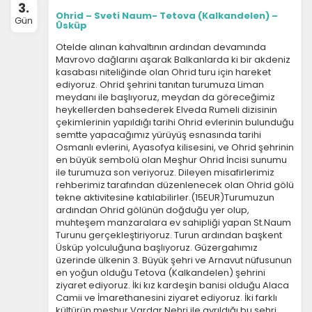
3.
Ohrid – Sveti Naum- Tetova (Kalkandelen) –
Gün
Üsküp
Otelde alınan kahvaltının ardından devamında
Mavrovo dağlarını aşarak Balkanlarda ki bir akdeniz
kasabası niteliğinde olan Ohrid turu için hareket
ediyoruz. Ohrid şehrini tanıtan turumuza Liman
meydanı ile başlıyoruz, meydan da göreceğimiz
heykellerden bahsederek Elveda Rumeli dizisinin
çekimlerinin yapıldığı tarihi Ohrid evlerinin bulunduğu
semtte yapacağımız yürüyüş esnasında tarihi
Osmanlı evlerini, Ayasofya kilisesini, ve Ohrid şehrinin
en büyük sembolü olan Meşhur Ohrid İncisi sunumu
ile turumuza son veriyoruz. Dileyen misafirlerimiz
rehberimiz tarafından düzenlenecek olan Ohrid gölü
tekne aktivitesine katılabilirler.(15EUR)Turumuzun
ardından Ohrid gölünün doğduğu yer olup,
muhteşem manzaralara ev sahipliği yapan St.Naum
Turunu gerçekleştiriyoruz. Turun ardından başkent
Üsküp yolculuğuna başlıyoruz. Güzergahımız
üzerinde ülkenin 3. Büyük şehri ve Arnavut nüfusunun
en yoğun olduğu Tetova (Kalkandelen) şehrini
ziyaret ediyoruz. İki kız kardeşin banisi olduğu Alaca
Camii ve İmarethanesini ziyaret ediyoruz. İki farklı
kültürün meşhur Vardar Nehri ile ayrıldığı bu şehri