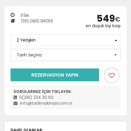
549
9 Gün
€
T203-24612-1041359
en düşük kişi başı
Tarih Seçiniz
REZERVASYON YAPIN
SORULARINIZ İÇİN TIKLAYIN:
0(216) 234 30 60
info@tatilmakinasi.com.tr
DAHİL OLANLAR: