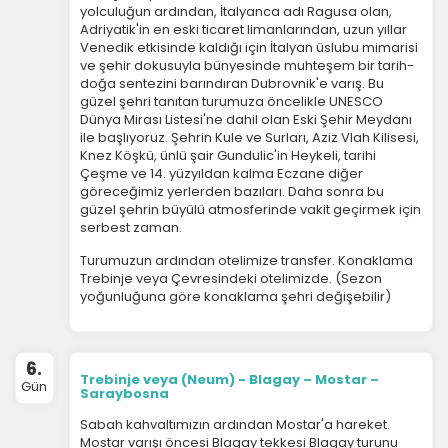
yolculuğun ardından, İtalyanca adı Ragusa olan,
Adriyatik'in en eski ticaret limanlarından, uzun yıllar
Venedik etkisinde kaldığı için İtalyan üslubu mimarisi
ve şehir dokusuyla bünyesinde muhteşem bir tarih-
doğa sentezini barındıran Dubrovnik'e varış. Bu
güzel şehri tanıtan turumuza öncelikle UNESCO
Dünya Mirası Listesi'ne dahil olan Eski Şehir Meydanı
ile başlıyoruz. Şehrin Kule ve Surları, Aziz Vlah Kilisesi,
Knez Köşkü, ünlü şair Gundulic'in Heykeli, tarihi
Çeşme ve 14. yüzyıldan kalma Eczane diğer
göreceğimiz yerlerden bazıları. Daha sonra bu
güzel şehrin büyülü atmosferinde vakit geçirmek için
serbest zaman.
Turumuzun ardından otelimize transfer. Konaklama
Trebinje veya Çevresindeki otelimizde. (Sezon
yoğunluğuna göre konaklama şehri değişebilir)
6.
Trebinje veya (Neum) - Blagay – Mostar –
Gün
Saraybosna
ÇEREZ KULLANIM AYARLARINIZ
Sabah kahvaltımızın ardından Mostar'a hareket.
Çerez tercihlerinizi
Mostar varışı öncesi Blagay tekkesi Blagay turunu