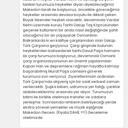
tanıtan turumuza heykeller diyarı diyebileceğimiz
Makedon tarafı ile başlıyoruz, öncelikle göreceğimiz
heykeller arasında devasa boyutu ile dikkat çeken
Büyük İskender heykeli olacaktır, devamında Vardar
Nehri üzerinde kurulu Tarihi Üsküp Taş Köprüsünden
geçerek kültürlerin bir anda nasıl değiştiğinde şahit
olacağımız bir an yaşayarak Osmanlının
Balkanlarda ki en kalifiye çarşılarından olan Üsküp
Türk Çarşısına geçiyoruz. Çarşı girişinde bulunan
heykellerden bahsederek tarihi Davut Paşa hamamı
ile çarşı turumuza başlıyoruz, devamında Osmanlı
çarşı organizasyonunun en önemli yapılarından
Kapan Han ve depremlere rağmen hayatta kalmayı
başarabilmiş Murat Paşa camiisini görerek
turumuza son veriyoruz. Ziyaretlerimizin ardından
Türk Çarşısı’nda alışveriş için bir saat serbest zaman
verilecektir. Şuşka biberi, ustrumca yer fıstığı, çarıklar
alabileceklerimiz arasında yer alıyor. Turumuzun
bitimi ile birlikte otelimize transfer ve odalara
yerleşme. Sonrasında rehberin belirliyeceği yerde
ekstra yöresel yemekler ve müzik eşliğinde
Makedon Gecesi .(Fiyata DAHİL !!!!).Geceleme
otelimizde.