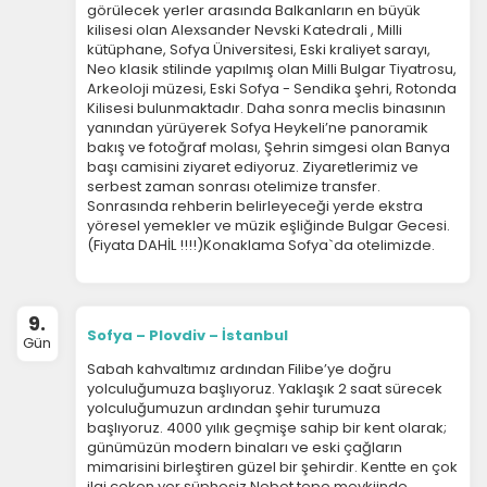
görülecek yerler arasında Balkanların en büyük
kilisesi olan Alexsander Nevski Katedrali , Milli
kütüphane, Sofya Üniversitesi, Eski kraliyet sarayı,
Neo klasik stilinde yapılmış olan Milli Bulgar Tiyatrosu,
Arkeoloji müzesi, Eski Sofya - Sendika şehri, Rotonda
Kilisesi bulunmaktadır. Daha sonra meclis binasının
yanından yürüyerek Sofya Heykeli’ne panoramik
bakış ve fotoğraf molası, Şehrin simgesi olan Banya
başı camisini ziyaret ediyoruz. Ziyaretlerimiz ve
serbest zaman sonrası otelimize transfer.
Sonrasında rehberin belirleyeceği yerde ekstra
yöresel yemekler ve müzik eşliğinde Bulgar Gecesi.
(Fiyata DAHİL !!!!)Konaklama Sofya`da otelimizde.
9.
Sofya – Plovdiv – İstanbul
Gün
Sabah kahvaltımız ardından Filibe’ye doğru
yolculuğumuza başlıyoruz. Yaklaşık 2 saat sürecek
yolculuğumuzun ardından şehir turumuza
başlıyoruz. 4000 yılık geçmişe sahip bir kent olarak;
günümüzün modern binaları ve eski çağların
mimarisini birleştiren güzel bir şehirdir. Kentte en çok
ilgi çeken yer şüphesiz Nebet tepe mevkiinde