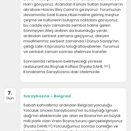
Han’ı görüyoruz. Ardından Kanuni Sultan Süleyman’ın
akrabası Hüsrev Bey Camii’ni geziyoruz. Turumuzun
devamında Saat Kulesi,ritüel haline gelmiş meşhur
Pazarlama Çerezleri
çeşme ve kültürlerin buluşma noktasını görüyoruz,
Size ve ilgi alanlarınıza uygun reklamlar göstermek
bu cadde aynı zamanda sembol haline gelen
için kullanılır. Kapatırsanız reklamları görmeye devam
Sönmeyen Ateş anıtının da bulunduğu yerdir,
edersiniz, ancak daha az alakalı olabilirler.
ardından serbest zamana geçiyoruz, dileyen
misafirlerimiz serbest zamanda 1.Dünya Savaşı’nın
çıktığı Latin Köprüsünü fotoğraflayabilirler. Turumuz
ve serbest zaman sonrası otelimize transfer.
Sonrasında rehberin belirliyeceği yöresel
restaurant’da Boşnak Köftesi.(Fiyata DAHİL !!!!)
Konaklama Saraybosna daki otelimizde.
Tercihleri Kaydet
7.
Saraybosna – Belgrad
Gün
Sabah kahvaltımız ardından Belgrad yolculuğu.
Yolculuk öncesi Saraybosna’nın su kaynağı Igman
dağı’nın eteklerinde yer alan ve Bosna’nın en büyük
milli parkı olan Vrelo Bosna turunu gerçekleştiriyoruz.
(Fiyata DAHİL!!!) Yolculuğumuz sonrası canlılığın ve