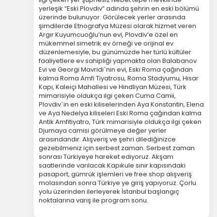
yerleşik “Eski Plovdiv” adında şehrin en eski bölümü
üzerinde bulunuyor. Görülecek yerler arasında
şimdilerde Etnografya Müzesi olarak hizmet veren
Argır Kuyumcuoğlu’nun evi, Plovdiv’e özel en
mükemmel simetrik ev örneği ve orijinal ev
düzenlemesiyle, bu günümüzde her türlü kültüler
faaliyetlere ev sahipliği yapmakta olan Balabanov
Evi ve Georgi Mavridi`nin evi, Eski Roma çağından
kalma Roma Amfi Tiyatrosu, Roma Stadyumu, Hisar
Kapı, Kaleiçi Mahallesi ve Hindliyan Müzesi, Türk
mimarisiyle oldukça ilgi çeken Cuma Camii,
Plovdiv`in en eski kiliselerinden Aya Konstantin, Elena
ve Aya Nedelya kiliseleri Eski Roma çağından kalma
Antik Amfitiyatro, Türk mimarisiyle oldukça ilgi çeken
Djumaya camisi görülmeye değer yerler
arasındandır. Alışveriş ve şehri dilediğinizce
gezebilmeniz için serbest zaman. Serbest zaman
sonrası Türkiyeye hareket ediyoruz. Akşam
saatlerinde varılacak Kapıkule sınır kapısındaki
pasaport, gümrük işlemleri ve free shop alışveriş
molasından sonra Türkiye ye giriş yapıyoruz. Çorlu
yolu üzerinden ilerleyerek İstanbul başlangıç
noktalarına varış ile program sonu.