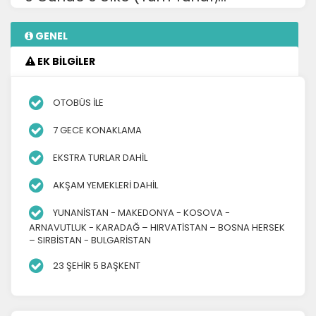
GENEL
EK BİLGİLER
OTOBÜS İLE
7 GECE KONAKLAMA
EKSTRA TURLAR DAHİL
AKŞAM YEMEKLERİ DAHİL
YUNANİSTAN - MAKEDONYA - KOSOVA -
ARNAVUTLUK - KARADAĞ – HIRVATİSTAN – BOSNA HERSEK
– SIRBİSTAN - BULGARİSTAN
23 ŞEHİR 5 BAŞKENT