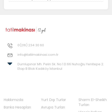
0(216) 234 30 60
info@tatilmakinasi.com.tr
Dumlupınar Mh. Pelin Sk. No:1 D:66 Nuhoğlu Yenitepe 2.
Etap B Blok Kadıköy İstanbul
Hakkımızda
Yurt Dışı Turlar
Sharm El-Sheikh
Turları
Banka Hesapları
Avrupa Turları