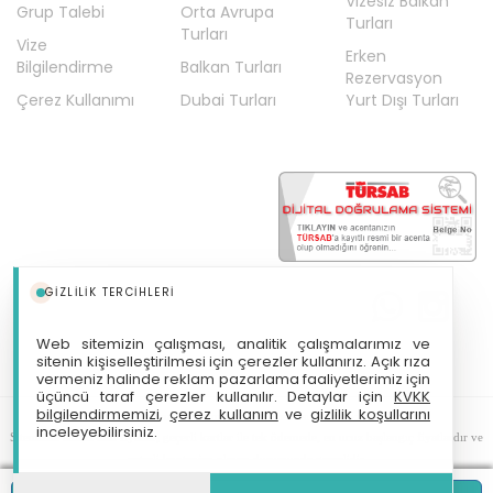
Vizesiz Balkan
Grup Talebi
Orta Avrupa
Turları
Turları
Vize
Erken
Bilgilendirme
Balkan Turları
Rezervasyon
Çerez Kullanımı
Dubai Turları
Yurt Dışı Turları
GIZLILIK TERCIHLERI
Web sitemizin çalışması, analitik çalışmalarımız ve
sitenin kişiselleştirilmesi için çerezler kullanırız. Açık rıza
vermeniz halinde reklam pazarlama faaliyetlerimiz için
üçüncü taraf çerezler kullanılır. Detaylar için
KVKK
bilgilendirmemizi
,
çerez kullanım
ve
gizlilik koşullarını
Tm Tatil Makinası Turizm Seyahat Acentası Türsab: A-12197
inceleyebilirsiniz.
Sitemizde anılan tüm fiyatlar, geçerli kartlar ile tek ödemede, en ucuz başlangıç fiyatlardır ve
yeterli kontenjan olması durumunda geçerlidir.