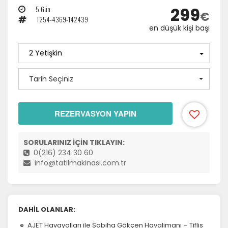
299
5 Gün
€
T254-4369-142439
en düşük kişi başı
Tarih Seçiniz
REZERVASYON YAPIN
SORULARINIZ İÇİN TIKLAYIN:
0(216) 234 30 60
info@tatilmakinasi.com.tr
DAHİL OLANLAR:
AJET Havayolları ile Sabiha Gökçen Havalimanı – Tiflis