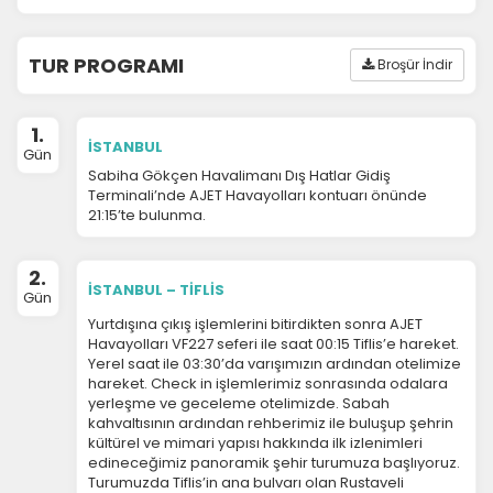
TUR PROGRAMI
Broşür İndir
1.
İSTANBUL
Gün
Sabiha Gökçen Havalimanı Dış Hatlar Gidiş
Terminali’nde AJET Havayolları kontuarı önünde
21:15’te bulunma.
2.
İSTANBUL – TİFLİS
Gün
Yurtdışına çıkış işlemlerini bitirdikten sonra AJET
Havayolları VF227 seferi ile saat 00:15 Tiflis’e hareket.
Yerel saat ile 03:30’da varışımızın ardından otelimize
hareket. Check in işlemlerimiz sonrasında odalara
yerleşme ve geceleme otelimizde.
Sabah
kahvaltısının ardından rehberimiz ile buluşup şehrin
kültürel ve mimari yapısı hakkında ilk izlenimleri
edineceğimiz panoramik şehir turumuza başlıyoruz.
Turumuzda Tiflis’in ana bulvarı olan Rustaveli