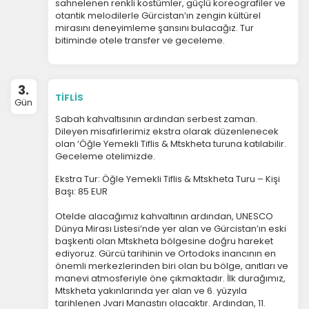
sahnelenen renkli kostümler, güçlü koreografiler ve
otantik melodilerle Gürcistan’ın zengin kültürel
mirasını deneyimleme şansını bulacağız. Tur
bitiminde otele transfer ve geceleme.
3.
TİFLİS
Gün
Sabah kahvaltısının ardından serbest zaman.
Dileyen misafirlerimiz ekstra olarak düzenlenecek
olan ‘Öğle Yemekli Tiflis & Mtskheta turuna katılabilir.
Geceleme otelimizde.
Ekstra Tur: Öğle Yemekli Tiflis & Mtskheta Turu – Kişi
Başı: 85 EUR
Otelde alacağımız kahvaltının ardından, UNESCO
Dünya Mirası Listesi’nde yer alan ve Gürcistan’ın eski
başkenti olan Mtskheta bölgesine doğru hareket
ediyoruz. Gürcü tarihinin ve Ortodoks inancının en
önemli merkezlerinden biri olan bu bölge, anıtları ve
manevi atmosferiyle öne çıkmaktadır.
İlk durağımız,
Mtskheta yakınlarında yer alan ve 6. yüzyıla
tarihlenen Jvari Manastırı olacaktır. Ardından, 11.