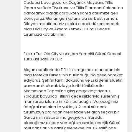
Caddesi boyu gezerek Özgürlük Meydanı, Tiflis
Opera ve Bale Tiyatrosu ve Tiflis Filarmoni Salonu ‘nu
panoramik olarak gördükten sonra otelimize geri
dönüyoruz. Günün geri kalanında serbest zaman.
Dileyen misafirlerimiz ekstra olarak düzenlenecek
olan Old City ve Akşam Yemekli Gürcü Gecesi
turumuza katılabilirler.
Ekstra Tur: Old City ve Akşam Yemekli Gürcü Gecesi
Turu Kişi Başı: 70 EUR
Akşam saatlerinde Tiflis’in simge noktalarından biri
olan Metekhi Kilisesi’nin bulunduğu bölgeye hareket
ediyoruz. Şehrin tarihi dokusunu ve Eski Şehir siluetini
panoramik olarak izleyip tarihi füniküler ile
Mtatsminda Tepesi’ne çıkış gerçekleştiriyoruz.
Yolculuk boyunca Tiflis’in gece ışıklarıyla süslenmiş
manzarası izleme imkânı bulacağız. Vereceğimiz
fotoğraf molaları ile yaklaşık 2 saat sürecek
turumuzun ardından merkezde yer alan seçkin bir
Gürcü milli restoranına geçiyoruz. Burada
alacağımız akşam yemeği sırasında; enerjik Gürcü
milli dansları ve canlı geleneksel müzik eşliğinde