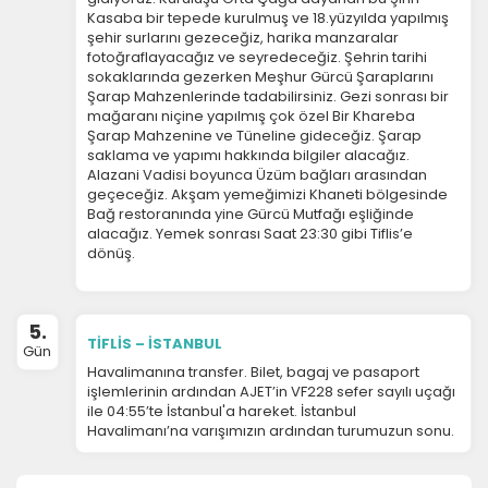
Kasaba bir tepede kurulmuş ve 18.yüzyılda yapılmış
şehir surlarını gezeceğiz, harika manzaralar
fotoğraflayacağız ve seyredeceğiz. Şehrin tarihi
sokaklarında gezerken Meşhur Gürcü Şaraplarını
Şarap Mahzenlerinde tadabilirsiniz. Gezi sonrası bir
mağaranı niçine yapılmış çok özel Bir Khareba
Şarap Mahzenine ve Tüneline gideceğiz. Şarap
saklama ve yapımı hakkında bilgiler alacağız.
Alazani Vadisi boyunca Üzüm bağları arasından
geçeceğiz. Akşam yemeğimizi Khaneti bölgesinde
Bağ restoranında yine Gürcü Mutfağı eşliğinde
alacağız. Yemek sonrası Saat 23:30 gibi Tiflis’e
dönüş.
5.
TİFLİS – İSTANBUL
Gün
Havalimanına transfer. Bilet, bagaj ve pasaport
işlemlerinin ardından AJET’in VF228 sefer sayılı uçağı
ile 04:55’te İstanbul'a hareket. İstanbul
Havalimanı’na varışımızın ardından turumuzun sonu.