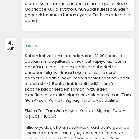
İstatistik Çerezleri
olarak, şehrin simgelerinden biri haline gelen Rezo
Gabriadze Kukla Tiyatrosu’nun Saat Kulesi önünden
Ziyaretçilerin siteyi nasıl kullandığını anonim olarak
geçerek turumuzu tamamlıyoruz.
Tur bitiminde otele
ölçeriz. Hangi sayfaların popüler olduğunu ve
dönüş.
kullanıcıların nerede zorluk yaşadığını anlamamıza
yardımcı olur.
4.
TİFLİS
Gün
Sabah kahvaltısının ardından, saat 12:00 itibari ile
Pazarlama Çerezleri
odalarımızı boşaltarak check out yapıyoruz (otelin
de müsait olması durumunda ve rehberimize
Size ve ilgi alanlarınıza uygun reklamlar göstermek
önceden bilgi verilmesi koşulu ile ekstra ücret
için kullanılır. Kapatırsanız reklamları görmeye devam
ödeyerek odanızı havalimanı transfer saatine kadar
edersiniz, ancak daha az alakalı olabilirler.
tutabilirsiniz). Rehberimizin belirlediği transfer
saatine kadar serbest zaman. Arzu eden
misafirlerimiz ekstra olarak düzenlenecek olan “Tam
Gün Akşam Yemekli Signagi Turuna katılabilirler.
Ekstra Tur: Tam Gün Akşam Yemekli Signagi Turu –
Kişi Başı: 110 EUR
Tercihleri Kaydet
Tiflis’ e yaklaşık 110 km uzaklıktaki Kakheti Bölgesinde
Unesco Koruması alınmış Aşıklar Şehri Signagi’ye
gidiyoruz. Kuruluşu Orta Çağa dayanan bu Şirin