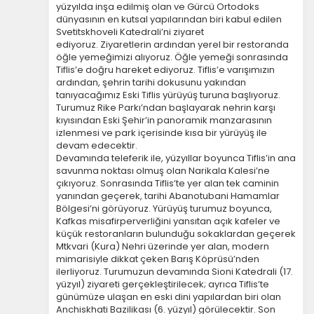
yüzyılda inşa edilmiş olan ve Gürcü Ortodoks
dünyasının en kutsal yapılarından biri kabul edilen
Svetitskhoveli Katedrali’ni ziyaret
ediyoruz.
Ziyaretlerin ardından yerel bir restoranda
öğle yemeğimizi alıyoruz. Öğle yemeği sonrasında
Tiflis’e doğru hareket ediyoruz.
Tiflis’e varışımızın
ÇEREZ KULLANIM AYARLARINIZ
ardından, şehrin tarihi dokusunu yakından
Çerez tercihlerinizi
tanıyacağımız Eski Tiflis yürüyüş turuna başlıyoruz.
Turumuz Rike Parkı’ndan başlayarak nehrin karşı
belirleyin
.
kıyısından Eski Şehir’in panoramik manzarasının
izlenmesi ve park içerisinde kısa bir yürüyüş ile
Daha fazla bilgi için
KVKK bilgilendirmemizi
,
çerez
devam edecektir.
kullanım
ve
gizlilik koşullarını
inceleyebilirsiniz.
Devamında teleferik ile, yüzyıllar boyunca Tiflis’in ana
savunma noktası olmuş olan Narikala Kalesi’ne
çıkıyoruz. Sonrasında Tiflis’te yer alan tek caminin
Zorunlu Çerezler
yanından geçerek, tarihi Abanotubani Hamamlar
HER ZAMAN AKTIF
Bölgesi’ni görüyoruz.
Yürüyüş turumuz boyunca,
Oturum yönetimi, güvenlik ve temel site işlevleri için
Kafkas misafirperverliğini yansıtan açık kafeler ve
gereklidir. Bu çerezler olmadan site düzgün çalışmaz
küçük restoranların bulunduğu sokaklardan geçerek
ve devre dışı bırakılamaz.
Mtkvari (Kura) Nehri üzerinde yer alan, modern
mimarisiyle dikkat çeken Barış Köprüsü’nden
ilerliyoruz.
Turumuzun devamında Sioni Katedrali (17.
yüzyıl) ziyareti gerçekleştirilecek; ayrıca Tiflis’te
günümüze ulaşan en eski dini yapılardan biri olan
Anchiskhati Bazilikası (6. yüzyıl) görülecektir. Son