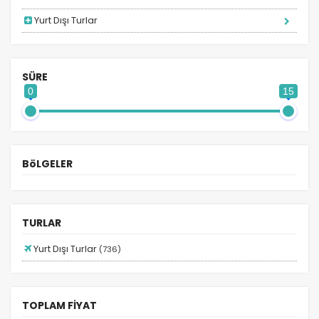
Yurt Dışı Turlar
ÇEREZ KULLANIM AYARLARINIZ
SÜRE
Çerez tercihlerinizi
0
15
belirleyin
.
Daha fazla bilgi için
KVKK bilgilendirmemizi
,
çerez
kullanım
ve
gizlilik koşullarını
inceleyebilirsiniz.
BöLGELER
Zorunlu Çerezler
HER ZAMAN AKTIF
Oturum yönetimi, güvenlik ve temel site işlevleri için
TURLAR
gereklidir. Bu çerezler olmadan site düzgün çalışmaz
ve devre dışı bırakılamaz.
Yurt Dışı Turlar
(736)
TOPLAM FİYAT
İstatistik Çerezleri