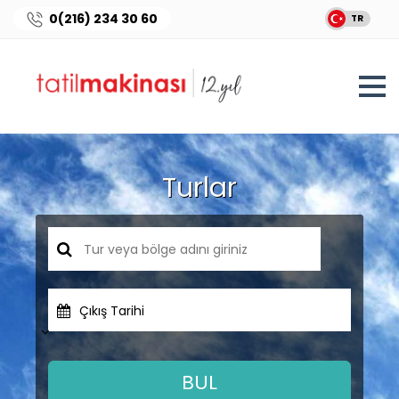
0(216) 234 30 60
TR
Turlar
Çıkış Tarihi
BUL