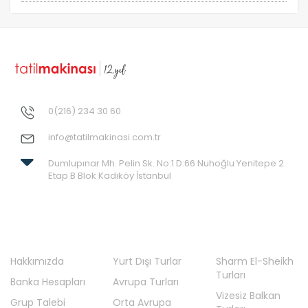
Otobüs Ile
Uçak Ile
Ekstralar Dahil
0(216) 234 30 60
info@tatilmakinasi.com.tr
Dumlupınar Mh. Pelin Sk. No:1 D:66 Nuhoğlu Yenitepe 2.
Etap B Blok Kadıköy İstanbul
Hakkımızda
Yurt Dışı Turlar
Sharm El-Sheikh
Turları
Banka Hesapları
Avrupa Turları
Vizesiz Balkan
Grup Talebi
Orta Avrupa