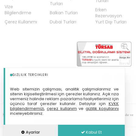
Turları
Turları
Vize
Erken
Bilgilendirme
Balkan Turları
Rezervasyon
Çerez Kullanımı
Dubai Turları
Yurt Dışı Turları
GIZLILIK TERCIHLERI
Web sitemizin çalışması, analitik çalışmalarımız ve
sitenin kişiselleştirilmesi için çerezler kullanırız. Açık rıza
vermeniz halinde reklam pazarlama faaliyetlerimiz için
üçüncü taraf çerezler kullanılır. Detaylar için
KVKK
bilgilendirmemizi
,
çerez kullanım
ve
gizlilik koşullarını
Tm Tatil Makinası Turizm Seyahat Acentası Türsab: A-12197
inceleyebilirsiniz.
Sitemizde anılan tüm fiyatlar, geçerli kartlar ile tek ödemede, en ucuz başlangıç fiyatlardır ve
yeterli kontenjan olması durumunda geçerlidir.
Ayarlar
Kabul Et
Hizmet Sözleşmesi
•
Gizlilik Sözleşmesi